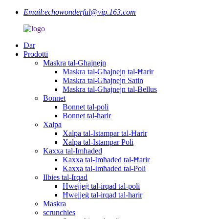
Email:
echowonderful@vip.163.com
Dar
Prodotti
Maskra tal-Għajnejn
Maskra tal-Għajnejn tal-Ħarir
Maskra tal-Għajnejn Satin
Maskra tal-Għajnejn tal-Bellus
Bonnet
Bonnet tal-poli
Bonnet tal-ħarir
Xalpa
Xalpa tal-Istampar tal-Ħarir
Xalpa tal-Istampar Poli
Kaxxa tal-Imħaded
Kaxxa tal-Imħaded tal-Ħarir
Kaxxa tal-Imħaded tal-Poli
Ilbies tal-Irqad
Ħwejjeġ tal-irqad tal-poli
Ħwejjeġ tal-irqad tal-ħarir
Maskra
scrunchies