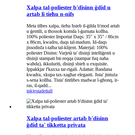
Xalpa tal-poliester b'disinn ġdid u
artab li tieħu n-nifs
Meta tilbes xalpa, tieħu ħsieb il-ġilda b'mod artab
u ġentili, u tħossok komda l-ġurnata kollha.
100% poliester Importat Daqs: 35″ x 35″ / 86cm
x 86cm, kwadru, daqs tal-madum. Id-daqs
jissodisfa t-talba tal-klijent. Materjal: 100%
poliester Disinn: Varjetà ta' disinji intelliġenti u
disinji stampati bir-reqqa (stampar fuq naħa
waħda), ikkuluriti, disinji sbieħ u exquisite.
Ippakkjar f'kaxxa tar-rigali. Adattat: Bandana
kwadra, xkupa tax-xagħar eleganti. Jista' jintuża
s-sena kollha. Tista' tintlibes madwar l-għonq, ir-
ras, il-qadd...
inkjesta
dettall
Xalpa tal-poliester artab b'disinn
ġdid ta' tikketta privata