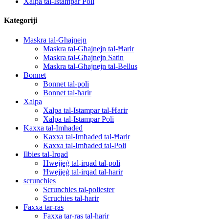
Xalpa tal-Istampar Poli
Kategoriji
Maskra tal-Għajnejn
Maskra tal-Għajnejn tal-Ħarir
Maskra tal-Għajnejn Satin
Maskra tal-Għajnejn tal-Bellus
Bonnet
Bonnet tal-poli
Bonnet tal-ħarir
Xalpa
Xalpa tal-Istampar tal-Ħarir
Xalpa tal-Istampar Poli
Kaxxa tal-Imħaded
Kaxxa tal-Imħaded tal-Ħarir
Kaxxa tal-Imħaded tal-Poli
Ilbies tal-Irqad
Ħwejjeġ tal-irqad tal-poli
Ħwejjeġ tal-irqad tal-ħarir
scrunchies
Scrunchies tal-poliester
Scruchies tal-ħarir
Faxxa tar-ras
Faxxa tar-ras tal-ħarir