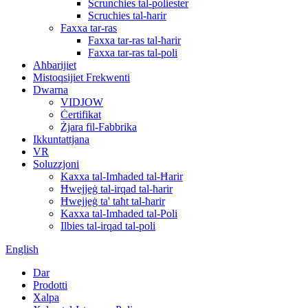
Scrunchies tal-poliester
Scruchies tal-ħarir
Faxxa tar-ras
Faxxa tar-ras tal-ħarir
Faxxa tar-ras tal-poli
Aħbarijiet
Mistoqsijiet Frekwenti
Dwarna
VIDJOW
Ċertifikat
Żjara fil-Fabbrika
Ikkuntattjana
VR
Soluzzjoni
Kaxxa tal-Imħaded tal-Ħarir
Ħwejjeġ tal-irqad tal-ħarir
Ħwejjeġ ta' taħt tal-ħarir
Kaxxa tal-Imħaded tal-Poli
Ilbies tal-irqad tal-poli
English
Dar
Prodotti
Xalpa