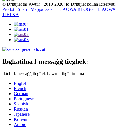
© Drittijiet tal-Awtur - 2010-2020: Id-Drittijiet kollha Riżervati.
Prodotti Sħan
-
Mappa tas-sit
-
L-AQWA BLOGG
-
L-AQWA
TIFTXA
Ibgħatilna l-messaġġ tiegħek:
Ikteb il-messaġġ tiegħek hawn u ibgħatu lilna
English
French
German
Portuguese
Spanish
Russian
Japanese
Korean
Arabic