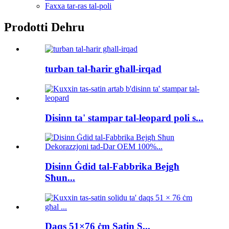
Faxxa tar-ras tal-poli
Prodotti Dehru
turban tal-ħarir għall-irqad
Disinn ta' stampar tal-leopard poli s...
Disinn Ġdid tal-Fabbrika Bejgħ
Sħun...
Daqs 51×76 ċm Satin S...