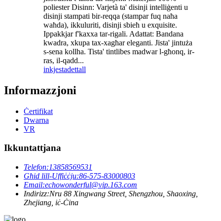
poliester Disinn: Varjetà ta' disinji intelliġenti u
disinji stampati bir-reqqa (stampar fuq naħa
waħda), ikkuluriti, disinji sbieħ u exquisite.
Ippakkjar f'kaxxa tar-rigali. Adattat: Bandana
kwadra, xkupa tax-xagħar eleganti. Jista' jintuża
s-sena kollha. Tista' tintlibes madwar l-għonq, ir-
ras, il-qadd...
inkjesta
dettall
Informazzjoni
Ċertifikat
Dwarna
VR
Ikkuntattjana
Telefon:
13858569531
Għid lill-Uffiċċju:
86-575-83000803
Email:
echowonderful@vip.163.com
Indirizz:
Nru 88 Xingwang Street, Shengzhou, Shaoxing,
Zhejiang, iċ-Ċina