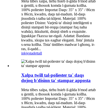
Meta tilbes xalpa, tieħu ħsieb il-ġilda b'mod artab
u ġentili, u tħossok komda l-ġurnata kollha.
100% poliester Importat Daqs: 35″ x 35″ / 86cm
x 86cm, kwadru, daqs tal-madum. Id-daqs
jissodisfa t-talba tal-klijent. Materjal: 100%
poliester Disinn: Varjetà ta' disinji intelliġenti u
disinji stampati bir-reqqa (stampar fuq naħa
waħda), ikkuluriti, disinji sbieħ u exquisite.
Ippakkjar f'kaxxa tar-rigali. Adattat: Bandana
kwadra, xkupa tax-xagħar eleganti. Jista' jintuża
s-sena kollha. Tista' tintlibes madwar l-għonq, ir-
ras, il-qadd...
inkjesta
dettall
Xalpa twill tal-poliester ta' daqs
dojoq b'disinn ta' stampar apposta
Meta tilbes xalpa, tieħu ħsieb il-ġilda b'mod artab
u ġentili, u tħossok komda l-ġurnata kollha.
100% poliester Importat Daqs: 35″ x 35″ / 86cm
x 86cm, kwadru, daqs tal-madum. Id-daqs
jissodisfa t-talba tal-klijent. Materjal: 100%