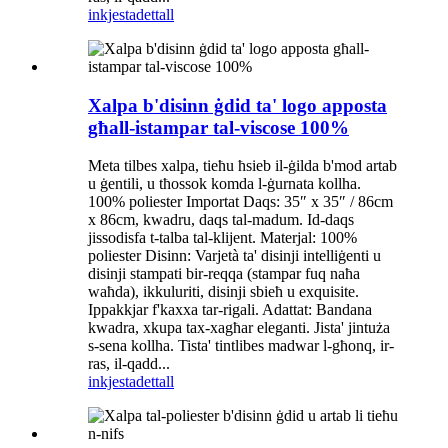
inkjesta
dettall
Xalpa b'disinn ġdid ta' logo apposta
għall-istampar tal-viscose 100%
Meta tilbes xalpa, tieħu ħsieb il-ġilda b'mod artab
u ġentili, u tħossok komda l-ġurnata kollha.
100% poliester Importat Daqs: 35″ x 35″ / 86cm
x 86cm, kwadru, daqs tal-madum. Id-daqs
jissodisfa t-talba tal-klijent. Materjal: 100%
poliester Disinn: Varjetà ta' disinji intelliġenti u
disinji stampati bir-reqqa (stampar fuq naħa
waħda), ikkuluriti, disinji sbieħ u exquisite.
Ippakkjar f'kaxxa tar-rigali. Adattat: Bandana
kwadra, xkupa tax-xagħar eleganti. Jista' jintuża
s-sena kollha. Tista' tintlibes madwar l-għonq, ir-
ras, il-qadd...
inkjesta
dettall