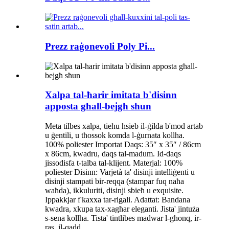
Prezz raġonevoli Poly Pi...
Xalpa tal-ħarir imitata b'disinn
apposta għall-bejgħ sħun
Meta tilbes xalpa, tieħu ħsieb il-ġilda b'mod artab
u ġentili, u tħossok komda l-ġurnata kollha.
100% poliester Importat Daqs: 35″ x 35″ / 86cm
x 86cm, kwadru, daqs tal-madum. Id-daqs
jissodisfa t-talba tal-klijent. Materjal: 100%
poliester Disinn: Varjetà ta' disinji intelliġenti u
disinji stampati bir-reqqa (stampar fuq naħa
waħda), ikkuluriti, disinji sbieħ u exquisite.
Ippakkjar f'kaxxa tar-rigali. Adattat: Bandana
kwadra, xkupa tax-xagħar eleganti. Jista' jintuża
s-sena kollha. Tista' tintlibes madwar l-għonq, ir-
ras, il-qadd...