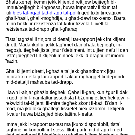
Bħala xerrej, kemm jekk klijent dirett jew bejjiegħ bl-
imnut/bejjiegħ bl-ingrossa, huwa imperattiv li tkun taf
kif
ilbies tal-irqad tad-drapp tal-poli
li qed tixtri tirreaġixxi
għall-ħasil, għall-mogħdija, u għad-dawl tax-xemx. Barra
minn hekk, ir-reżistenza tal-kulur tiżvela l-livell ta'
reżistenza tad-drapp għall-għaraq.
Tista' tagħżel li tinjora xi dettalji tar-rapport jekk int klijent
dirett. Madankollu, jekk tagħmel dan bħala bejjiegħ, in-
negozju tiegħek jista' jmur f'detriment. Int u jien nafu li dan
jista' jbiegħed lill-klijenti minnek jekk id-drappijiet imorru
ħażin.
Għal klijenti diretti, l-għażla ta' jekk għandhomx jiġu
injorati xi dettalji tar-rapport l-aktar mgħaġġel tiddependi
mid-dettalji maħsuba tad-drapp.
Hawn l-aħjar għażla tiegħek. Qabel il-ġarr, kun żgur li dak
li qed joffri l-manifattur jissodisfa l-bżonnijiet tiegħek jew ir-
rekwiżiti tal-klijenti fil-mira tiegħek skont il-każ. B'dan il-
mod, ma jkollokx għalfejn tissielet biex iżżomm il-klijenti.
Il-valur huwa biżżejjed biex tattira l-lealtà.
Imma jekk ir-rapport tat-test ma jkunx disponibbli, tista'
tagħmel xi kontrolli int stess. Itlob parti mid-drapp li qed