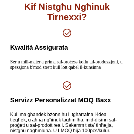
Kif Nistgħu Ngħinuk
Tirnexxi?
Kwalità Assigurata
Serju mill-materja prima sal-proċess kollu tal-produzzjoni, u
spezzjona b'mod strett kull lott qabel il-kunsinna
Servizz Personalizzat MOQ Baxx
Kull ma għandek bżonn hu li tgħarrafna l-idea
tiegħek, u aħna ngħinuk tagħmilha, mid-disinn sal-
proġett u sal-prodott reali. Sakemm tista' tinħejja,
nistgħu nagħmluha. U l-MOQ hija 100pcs/kulur.