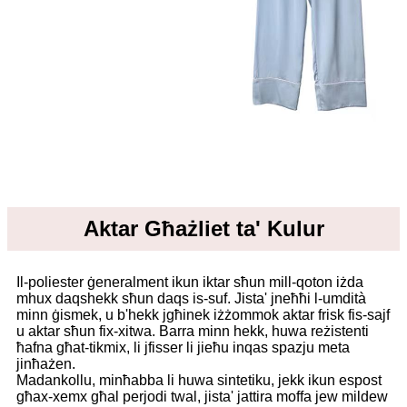
Aktar Għażliet ta' Kulur
Il-poliester ġeneralment ikun iktar sħun mill-qoton iżda
mhux daqshekk sħun daqs is-suf. Jista' jneħħi l-umdità
minn ġismek, u b'hekk jgħinek iżżommok aktar frisk fis-sajf
u aktar sħun fix-xitwa. Barra minn hekk, huwa reżistenti
ħafna għat-tikmix, li jfisser li jieħu inqas spazju meta
jinħażen.
Madankollu, minħabba li huwa sintetiku, jekk ikun espost
għax-xemx għal perjodi twal, jista' jattira moffa jew mildew