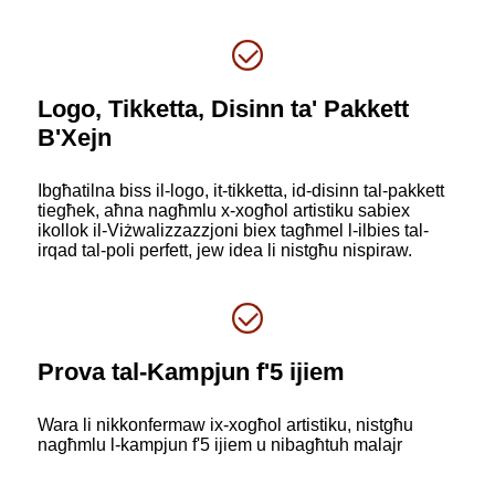
Logo, Tikketta, Disinn ta' Pakkett
B'Xejn
Ibgħatilna biss il-logo, it-tikketta, id-disinn tal-pakkett
tiegħek, aħna nagħmlu x-xogħol artistiku sabiex
ikollok il-Viżwalizzazzjoni biex tagħmel l-ilbies tal-
irqad tal-poli perfett, jew idea li nistgħu nispiraw.
Prova tal-Kampjun f'5 ijiem
Wara li nikkonfermaw ix-xogħol artistiku, nistgħu
nagħmlu l-kampjun f'5 ijiem u nibagħtuh malajr