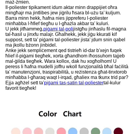
maż-żmien.
Il-poliester tipikament idum aktar minn drappijiet oħra
mingħajr ma jintlibes jew jiġrilu ħsara bl-użu ta’ kuljum.
Barra minn hekk, ħafna nies jippreferu l-poliester
minħabba l-ħfief tiegħu u l-għażla akbar ta’ kuluri.
U jekk jitħammeġ,
piġami tal-poli
jistgħu jinħaslu fil-magna
tal-ħasil u jinxfu malajr. Għalhekk, jekk jiġu kkurati kif
suppost, sett ta’ piġami tal-poliester jista’ jdum snin qabel
ma jkollu bżonn jinbidel.
Anke jekk sempliċement qed tistrieħ id-dar b'xejn fuqek
ħlief il-piġami tiegħek, xorta għandhom iħossuhom tajjeb
mal-ġilda tiegħek. Wara kollox, dak hu xogħolhom! U
peress li ħafna mudelli joffru wkoll funzjonalità bħal faċilità
ta' manutenzjoni, traspirabilità, u reżistenza għat-tinxtorob
minħabba l-għaraq waqt l-irqad, għaliex ma tkunx trid par?
Ejja agħżel sett ta'
piġami tas-satin tal-poliester
tal-kulur
favorit tiegħek!