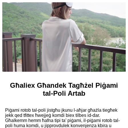
Għaliex Għandek Tagħżel Piġami
tal-Poli Artab
Piġami rotob tal-poli jistgħu jkunu l-aħjar għażla tiegħek
jekk qed tfittex ħwejjeġ komdi biex tilbes id-dar.
Għalkemm hemm ħafna tipi ta’ piġami, il-piġami rotob tal-
poli huma komdi, u jipprovdulek konvenjenza kbira u