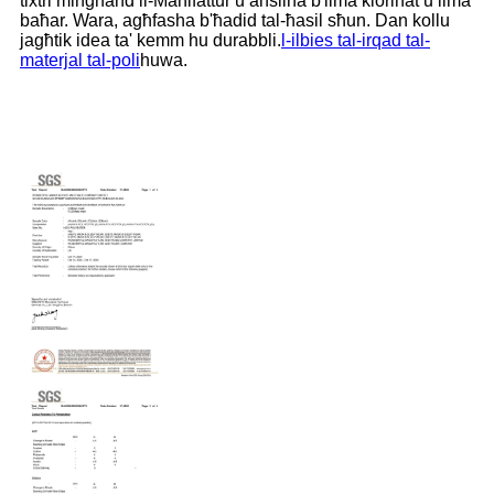
tixtri mingħand il-Manifattur u aħsilha b'ilma klorinat u ilma
baħar. Wara, agħfasha b'ħadid tal-ħasil sħun. Dan kollu
jagħtik idea ta' kemm hu durabbli.
l-ilbies tal-irqad tal-
materjal tal-poli
huwa.