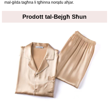
mal-ġilda tagħna li tgħinna norqdu aħjar.
Prodott tal-Bejgħ Sħun