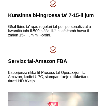
Kunsinna bl-ingrossa ta' 7-15-il jum
Għal lbies ta' rqad regolari tal-poli personalizzat u
kwantità taħt il-500 biċċa, il-ħin taċ-ċomb huwa fi
żmien 15-il jum mill-ordni.
Servizz tal-Amazon FBA
Esperjenza rikka fil-Proċess tal-Operazzjoni tal-
Amazon, kodiċi UPC, stampar b'xejn u tikkettar u
ritratti HD b'xejn