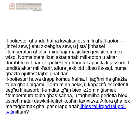
Il-poliester għandu ħafna kwalitajiet simili għall-qoton --
jinżel sew, jieħu ż-żebgħa sew, u jista' jinħasel
f'temperaturi għoljin mingħajr ma jiċkien jew jitkemmex
wisq. Normalment ikun aktar artab mill-qoton u aktar
durabbli mill-ħarir. Il-poliester għandu kapaċità li jassorbi l-
umdità aktar mill-ħarir, allura jekk trid tilbsu fis-sajf, huma
għażla pjuttost tajba għal dan.
Il-poliester huwa drapp komdu ħafna, li jagħmilha għażla
tajba għall-piġami. Barra minn hekk, il-kapaċità eċċellenti
tiegħu li jassorbi l-umdità tgħin biex iżżomm ġismek
f'temperatura tajba għas-saħħa, u tagħmilha perfetta biex
tistrieħ matul dawk il-lejliet kesħin tax-xitwa. Allura għaliex
ma taġġornax għal par drapp artab
ilbies tal-irqad tal-poli
satin
illum?