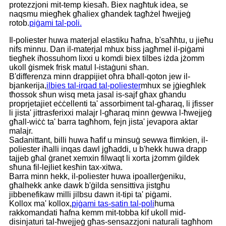
protezzjoni mit-temp kiesaħ. Biex nagħtuk idea, se
naqsmu miegħek għaliex għandek tagħżel ħwejjeġ
rotob.
piġami tal-poli.
Il-poliester huwa materjal elastiku ħafna, b'saħħtu, u jieħu
nifs minnu. Dan il-materjal mhux biss jagħmel il-piġami
tiegħek iħossuhom lixxi u komdi biex tilbes iżda jżomm
ukoll ġismek frisk matul l-istaġuni sħan.
B'differenza minn drappijiet oħra bħall-qoton jew il-
bjankerija,
ilbies tal-irqad tal-poliester
mhux se jġiegħlek
tħossok sħun wisq meta jasal is-sajf għax għandu
proprjetajiet eċċellenti ta' assorbiment tal-għaraq, li jfisser
li jista' jittrasferixxi malajr l-għaraq minn ġewwa l-ħwejjeġ
għall-wiċċ ta' barra tagħhom, fejn jista' jevapora aktar
malajr.
Sadanittant, billi huwa ħafif u minsuġ sewwa flimkien, il-
poliester iħalli inqas dawl jgħaddi, u b'hekk huwa drapp
tajjeb għal ġranet xemxin filwaqt li xorta jżomm ġildek
sħuna fil-lejliet kesħin tax-xitwa.
Barra minn hekk, il-poliester huwa ipoallerġeniku,
għalhekk anke dawk b'ġilda sensittiva jistgħu
jibbenefikaw milli jilbsu dawn it-tipi ta' piġami.
Kollox ma' kollox,
piġami tas-satin tal-poli
huma
rakkomandati ħafna kemm mit-tobba kif ukoll mid-
disinjaturi tal-ħwejjeġ għas-sensazzjoni naturali tagħhom