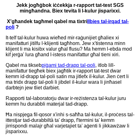
Jekk jogħġbok iċċekkja r-rapport tat-test SGS
mingħandna. Biex tevita li l-kulur jisparixxi.
X'għandek tagħmel qabel ma tixtri
Ilbies tal-irqad tal-
poli
?
It-telf tal-kulur huwa wieħed mir-raġunijiet għaliex xi
manifatturi jitilfu l-klijenti tagħhom. Jew x'tistenna minn
klijent li ma kisibx valur għal flusu? Ma hemm l-ebda mod
kif jerġa' lura għand l-istess manifattur għal tieni xiri.
Qabel ma tikseb
piġami tad-drapp tal-poli
, itlob lill-
manifattur tiegħek biex jagħtik ir-rapport tat-test dwar
kemm id-drapp tal-poli satin ma jitlefx il-kulur. Jien ċert li
ma tridx drapp tal-poli li jibdel il-kulur wara li jinħasel
darbtejn jew tliet darbiet.
Rapporti tal-laboratorju dwar ir-reżistenza tal-kulur juru
kemm hu durabbli materjal tad-drapp.
Ħa nispjega fil-qosor x'inhi s-saħħa tal-kulur, il-proċess tal-
ittestjar tad-durabbiltà ta' drapp, f'termini ta' kemm
jirrispondi malajr għal varjetajiet ta' aġenti li jikkawżaw li
jisparixxu.