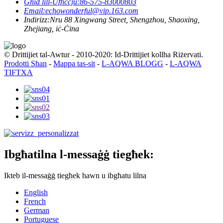
Għid lill-Uffiċċju:
86-575-83000803
Email:
echowonderful@vip.163.com
Indirizz:
Nru 88 Xingwang Street, Shengzhou, Shaoxing,
Zhejiang, iċ-Ċina
© Drittijiet tal-Awtur - 2010-2020: Id-Drittijiet kollha Riżervati.
Prodotti Sħan
-
Mappa tas-sit
-
L-AQWA BLOGG
-
L-AQWA
TIFTXA
Ibgħatilna l-messaġġ tiegħek:
Ikteb il-messaġġ tiegħek hawn u ibgħatu lilna
English
French
German
Portuguese