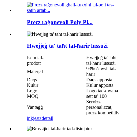
Prezz raġonevoli Poly Pi...
Ħwejjeġ ta' taħt tal-ħarir lussużi
Isem tal-
Ħwejjeġ ta' taħt
prodott
tal-ħarir lussużi
93% ċawsli tal-
Materjal
ħarir
Daqs
Daqs apposta
Kulur
Kulur apposta
Logo
Logo tad-dwana
MOQ
sett ta' 100
Servizz
Vantaġġ
personalizzat,
prezz kompetittiv
inkjesta
dettall