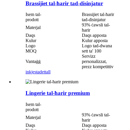
Brassijiet tal-ħarir tad-disinjatur
Isem tal-
Brassijiet tal-ħarir
prodott
tad-disinjatur
93% ċawsli tal-
Materjal
ħarir
Daqs
Daqs apposta
Kulur
Kulur apposta
Logo
Logo tad-dwana
MOQ
sett ta' 100
Servizz
Vantaġġ
personalizzat,
prezz kompetittiv
inkjesta
dettall
Lingerie tal-ħarir premium
Isem tal-
prodott
93% ċawsli tal-
Materjal
ħarir
Daqs
Daqs apposta