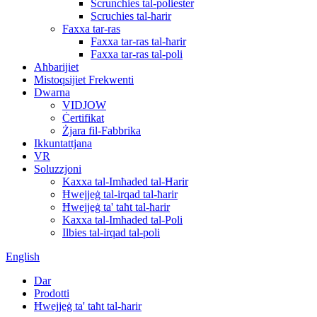
Scrunchies tal-poliester
Scruchies tal-ħarir
Faxxa tar-ras
Faxxa tar-ras tal-ħarir
Faxxa tar-ras tal-poli
Aħbarijiet
Mistoqsijiet Frekwenti
Dwarna
VIDJOW
Ċertifikat
Żjara fil-Fabbrika
Ikkuntattjana
VR
Soluzzjoni
Kaxxa tal-Imħaded tal-Ħarir
Ħwejjeġ tal-irqad tal-ħarir
Ħwejjeġ ta' taħt tal-ħarir
Kaxxa tal-Imħaded tal-Poli
Ilbies tal-irqad tal-poli
English
Dar
Prodotti
Ħwejjeġ ta' taħt tal-ħarir