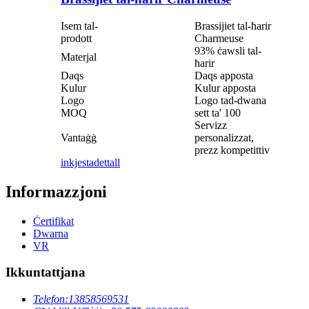
Isem tal-
Brassijiet tal-ħarir
prodott
Charmeuse
93% ċawsli tal-
Materjal
ħarir
Daqs
Daqs apposta
Kulur
Kulur apposta
Logo
Logo tad-dwana
MOQ
sett ta' 100
Servizz
Vantaġġ
personalizzat,
prezz kompetittiv
inkjesta
dettall
Informazzjoni
Ċertifikat
Dwarna
VR
Ikkuntattjana
Telefon:
13858569531