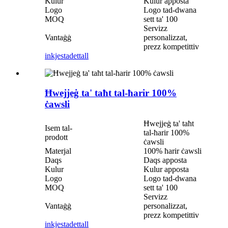
Kulur
Kulur apposta
Logo
Logo tad-dwana
MOQ
sett ta' 100
Servizz
Vantaġġ
personalizzat,
prezz kompetittiv
inkjesta
dettall
Ħwejjeġ ta' taħt tal-ħarir 100%
ċawsli
Ħwejjeġ ta' taħt
Isem tal-
tal-ħarir 100%
prodott
ċawsli
Materjal
100% ħarir ċawsli
Daqs
Daqs apposta
Kulur
Kulur apposta
Logo
Logo tad-dwana
MOQ
sett ta' 100
Servizz
Vantaġġ
personalizzat,
prezz kompetittiv
inkjesta
dettall