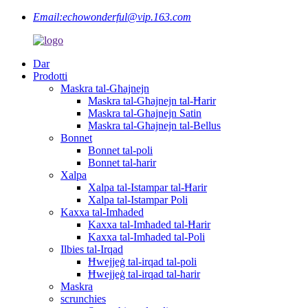
Email:
echowonderful@vip.163.com
Dar
Prodotti
Maskra tal-Għajnejn
Maskra tal-Għajnejn tal-Ħarir
Maskra tal-Għajnejn Satin
Maskra tal-Għajnejn tal-Bellus
Bonnet
Bonnet tal-poli
Bonnet tal-ħarir
Xalpa
Xalpa tal-Istampar tal-Ħarir
Xalpa tal-Istampar Poli
Kaxxa tal-Imħaded
Kaxxa tal-Imħaded tal-Ħarir
Kaxxa tal-Imħaded tal-Poli
Ilbies tal-Irqad
Ħwejjeġ tal-irqad tal-poli
Ħwejjeġ tal-irqad tal-ħarir
Maskra
scrunchies