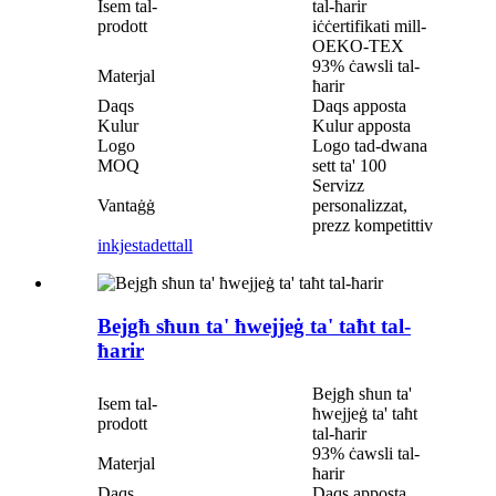
Isem tal-
tal-ħarir
prodott
iċċertifikati mill-
OEKO-TEX
93% ċawsli tal-
Materjal
ħarir
Daqs
Daqs apposta
Kulur
Kulur apposta
Logo
Logo tad-dwana
MOQ
sett ta' 100
Servizz
Vantaġġ
personalizzat,
prezz kompetittiv
inkjesta
dettall
Bejgħ sħun ta' ħwejjeġ ta' taħt tal-
ħarir
Bejgħ sħun ta'
Isem tal-
ħwejjeġ ta' taħt
prodott
tal-ħarir
93% ċawsli tal-
Materjal
ħarir
Daqs
Daqs apposta