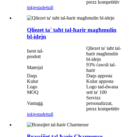
prezz kompetittiv
inkjesta
dettall
Qliezet ta' taħt tal-ħarir magħmulin
bl-idejn
Qliezet ta' taħt tal-
Isem tal-
ħarir magħmulin
prodott
bl-idejn
93% ċawsli tal-
Materjal
ħarir
Daqs
Daqs apposta
Kulur
Kulur apposta
Logo
Logo tad-dwana
MOQ
sett ta' 100
Servizz
Vantaġġ
personalizzat,
prezz kompetittiv
inkjesta
dettall
Brassijiet tal-ħarir Charmeuse