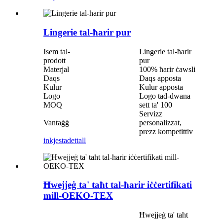
Lingerie tal-ħarir pur
Isem tal-
Lingerie tal-ħarir
prodott
pur
Materjal
100% ħarir ċawsli
Daqs
Daqs apposta
Kulur
Kulur apposta
Logo
Logo tad-dwana
MOQ
sett ta' 100
Servizz
Vantaġġ
personalizzat,
prezz kompetittiv
inkjesta
dettall
Ħwejjeġ ta' taħt tal-ħarir iċċertifikati
mill-OEKO-TEX
Ħwejjeġ ta' taħt