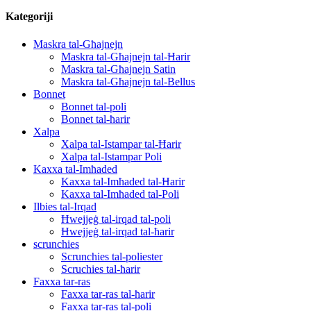
Kategoriji
Maskra tal-Għajnejn
Maskra tal-Għajnejn tal-Ħarir
Maskra tal-Għajnejn Satin
Maskra tal-Għajnejn tal-Bellus
Bonnet
Bonnet tal-poli
Bonnet tal-ħarir
Xalpa
Xalpa tal-Istampar tal-Ħarir
Xalpa tal-Istampar Poli
Kaxxa tal-Imħaded
Kaxxa tal-Imħaded tal-Ħarir
Kaxxa tal-Imħaded tal-Poli
Ilbies tal-Irqad
Ħwejjeġ tal-irqad tal-poli
Ħwejjeġ tal-irqad tal-ħarir
scrunchies
Scrunchies tal-poliester
Scruchies tal-ħarir
Faxxa tar-ras
Faxxa tar-ras tal-ħarir
Faxxa tar-ras tal-poli