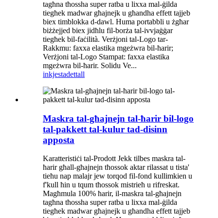
tagħna tħossha super ratba u lixxa mal-ġilda
tiegħek madwar għajnejk u għandha effett tajjeb
biex timblokka d-dawl. Huma portabbli u żgħar
biżżejjed biex jidħlu fil-borża tal-ivvjaġġar
tiegħek bil-faċilità. Verżjoni tal-Logo tar-
Rakkmu: faxxa elastika mgeżwra bil-ħarir;
Verżjoni tal-Logo Stampat: faxxa elastika
mgeżwra bil-ħarir. Solidu Ve...
inkjesta
dettall
Maskra tal-għajnejn tal-ħarir bil-logo
tal-pakkett tal-kulur tad-disinn
apposta
Karatteristiċi tal-Prodott Jekk tilbes maskra tal-
ħarir għall-għajnejn tħossok aktar rilassat u tista'
tieħu nap malajr jew torqod fil-fond kullimkien u
f'kull ħin u tqum tħossok mistrieħ u rifreskat.
Magħmula 100% ħarir, il-maskra tal-għajnejn
tagħna tħossha super ratba u lixxa mal-ġilda
tiegħek madwar għajnejk u għandha effett tajjeb