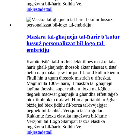
mgeżwra bil-ħarir. Solidu Ve...
inkjesta
dettall
Maskra tal-għajnejn tal-ħarir b'kulur
lussuż personalizzat bil-logo tal-
embridju
Karatteristiċi tal-Prodott Jekk tilbes maskra tal-
ħarir għall-għajnejn tħossok aktar rilassat u tista'
tieħu nap malajr jew torqod fil-fond kullimkien u
f'kull ħin u tqum tħossok mistrieħ u rifreskat.
Magħmula 100% ħarir, il-maskra tal-għajnejn
tagħna tħossha super ratba u lixxa mal-ġilda
tiegħek madwar għajnejk u għandha effett tajjeb
biex timblokka d-dawl. Huma portabbli u żgħar
biżżejjed biex jidħlu fil-borża tal-ivvjaġġar
tiegħek bil-faċilità. Verżjoni tal-Logo tar-
Rakkmu: faxxa elastika mgeżwra bil-ħarir;
Verżjoni tal-Logo Stampat: faxxa elastika
mgeżwra bil-ħarir. Solidu Ve...
inkjesta
dettall