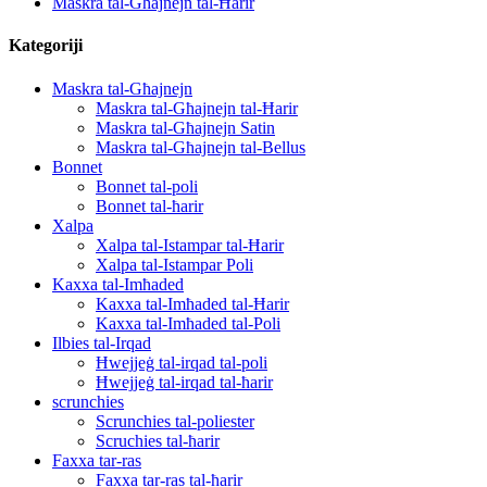
Maskra tal-Għajnejn tal-Ħarir
Kategoriji
Maskra tal-Għajnejn
Maskra tal-Għajnejn tal-Ħarir
Maskra tal-Għajnejn Satin
Maskra tal-Għajnejn tal-Bellus
Bonnet
Bonnet tal-poli
Bonnet tal-ħarir
Xalpa
Xalpa tal-Istampar tal-Ħarir
Xalpa tal-Istampar Poli
Kaxxa tal-Imħaded
Kaxxa tal-Imħaded tal-Ħarir
Kaxxa tal-Imħaded tal-Poli
Ilbies tal-Irqad
Ħwejjeġ tal-irqad tal-poli
Ħwejjeġ tal-irqad tal-ħarir
scrunchies
Scrunchies tal-poliester
Scruchies tal-ħarir
Faxxa tar-ras
Faxxa tar-ras tal-ħarir