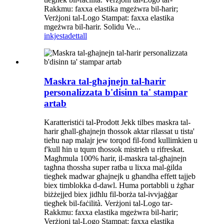
Rakkmu: faxxa elastika mgeżwra bil-ħarir;
Verżjoni tal-Logo Stampat: faxxa elastika
mgeżwra bil-ħarir. Solidu Ve...
inkjesta
dettall
Maskra tal-għajnejn tal-ħarir
personalizzata b'disinn ta' stampar
artab
Karatteristiċi tal-Prodott Jekk tilbes maskra tal-
ħarir għall-għajnejn tħossok aktar rilassat u tista'
tieħu nap malajr jew torqod fil-fond kullimkien u
f'kull ħin u tqum tħossok mistrieħ u rifreskat.
Magħmula 100% ħarir, il-maskra tal-għajnejn
tagħna tħossha super ratba u lixxa mal-ġilda
tiegħek madwar għajnejk u għandha effett tajjeb
biex timblokka d-dawl. Huma portabbli u żgħar
biżżejjed biex jidħlu fil-borża tal-ivvjaġġar
tiegħek bil-faċilità. Verżjoni tal-Logo tar-
Rakkmu: faxxa elastika mgeżwra bil-ħarir;
Verżjoni tal-Logo Stampat: faxxa elastika