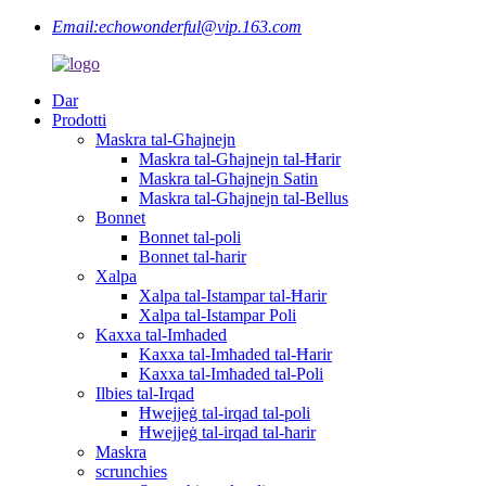
Email:
echowonderful@vip.163.com
Dar
Prodotti
Maskra tal-Għajnejn
Maskra tal-Għajnejn tal-Ħarir
Maskra tal-Għajnejn Satin
Maskra tal-Għajnejn tal-Bellus
Bonnet
Bonnet tal-poli
Bonnet tal-ħarir
Xalpa
Xalpa tal-Istampar tal-Ħarir
Xalpa tal-Istampar Poli
Kaxxa tal-Imħaded
Kaxxa tal-Imħaded tal-Ħarir
Kaxxa tal-Imħaded tal-Poli
Ilbies tal-Irqad
Ħwejjeġ tal-irqad tal-poli
Ħwejjeġ tal-irqad tal-ħarir
Maskra
scrunchies