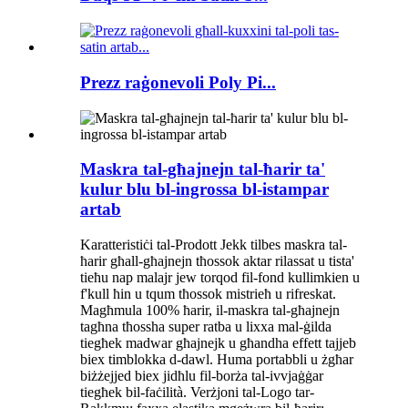
Prezz raġonevoli Poly Pi...
Maskra tal-għajnejn tal-ħarir ta'
kulur blu bl-ingrossa bl-istampar
artab
Karatteristiċi tal-Prodott Jekk tilbes maskra tal-
ħarir għall-għajnejn tħossok aktar rilassat u tista'
tieħu nap malajr jew torqod fil-fond kullimkien u
f'kull ħin u tqum tħossok mistrieħ u rifreskat.
Magħmula 100% ħarir, il-maskra tal-għajnejn
tagħna tħossha super ratba u lixxa mal-ġilda
tiegħek madwar għajnejk u għandha effett tajjeb
biex timblokka d-dawl. Huma portabbli u żgħar
biżżejjed biex jidħlu fil-borża tal-ivvjaġġar
tiegħek bil-faċilità. Verżjoni tal-Logo tar-