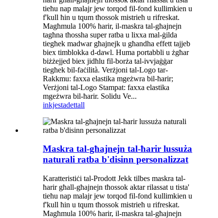
tieħu nap malajr jew torqod fil-fond kullimkien u
f'kull ħin u tqum tħossok mistrieħ u rifreskat.
Magħmula 100% ħarir, il-maskra tal-għajnejn
tagħna tħossha super ratba u lixxa mal-ġilda
tiegħek madwar għajnejk u għandha effett tajjeb
biex timblokka d-dawl. Huma portabbli u żgħar
biżżejjed biex jidħlu fil-borża tal-ivvjaġġar
tiegħek bil-faċilità. Verżjoni tal-Logo tar-
Rakkmu: faxxa elastika mgeżwra bil-ħarir;
Verżjoni tal-Logo Stampat: faxxa elastika
mgeżwra bil-ħarir. Solidu Ve...
inkjesta
dettall
Maskra tal-għajnejn tal-ħarir lussuża
naturali ratba b'disinn personalizzat
Karatteristiċi tal-Prodott Jekk tilbes maskra tal-
ħarir għall-għajnejn tħossok aktar rilassat u tista'
tieħu nap malajr jew torqod fil-fond kullimkien u
f'kull ħin u tqum tħossok mistrieħ u rifreskat.
Magħmula 100% ħarir, il-maskra tal-għajnejn