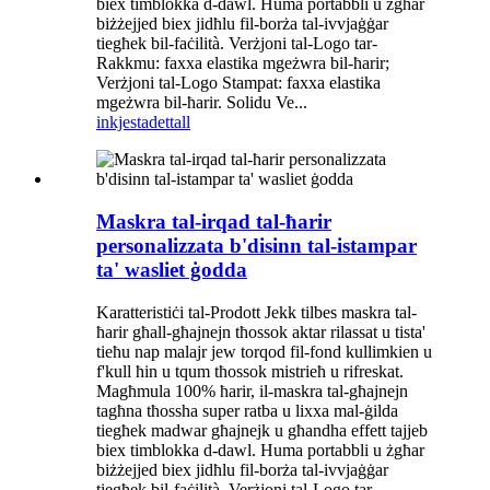
biex timblokka d-dawl. Huma portabbli u żgħar
biżżejjed biex jidħlu fil-borża tal-ivvjaġġar
tiegħek bil-faċilità. Verżjoni tal-Logo tar-
Rakkmu: faxxa elastika mgeżwra bil-ħarir;
Verżjoni tal-Logo Stampat: faxxa elastika
mgeżwra bil-ħarir. Solidu Ve...
inkjesta
dettall
Maskra tal-irqad tal-ħarir
personalizzata b'disinn tal-istampar
ta' wasliet ġodda
Karatteristiċi tal-Prodott Jekk tilbes maskra tal-
ħarir għall-għajnejn tħossok aktar rilassat u tista'
tieħu nap malajr jew torqod fil-fond kullimkien u
f'kull ħin u tqum tħossok mistrieħ u rifreskat.
Magħmula 100% ħarir, il-maskra tal-għajnejn
tagħna tħossha super ratba u lixxa mal-ġilda
tiegħek madwar għajnejk u għandha effett tajjeb
biex timblokka d-dawl. Huma portabbli u żgħar
biżżejjed biex jidħlu fil-borża tal-ivvjaġġar
tiegħek bil-faċilità. Verżjoni tal-Logo tar-