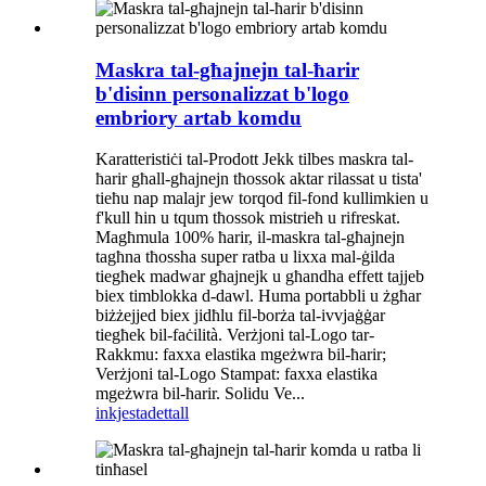
Maskra tal-għajnejn tal-ħarir
b'disinn personalizzat b'logo
embriory artab komdu
Karatteristiċi tal-Prodott Jekk tilbes maskra tal-
ħarir għall-għajnejn tħossok aktar rilassat u tista'
tieħu nap malajr jew torqod fil-fond kullimkien u
f'kull ħin u tqum tħossok mistrieħ u rifreskat.
Magħmula 100% ħarir, il-maskra tal-għajnejn
tagħna tħossha super ratba u lixxa mal-ġilda
tiegħek madwar għajnejk u għandha effett tajjeb
biex timblokka d-dawl. Huma portabbli u żgħar
biżżejjed biex jidħlu fil-borża tal-ivvjaġġar
tiegħek bil-faċilità. Verżjoni tal-Logo tar-
Rakkmu: faxxa elastika mgeżwra bil-ħarir;
Verżjoni tal-Logo Stampat: faxxa elastika
mgeżwra bil-ħarir. Solidu Ve...
inkjesta
dettall