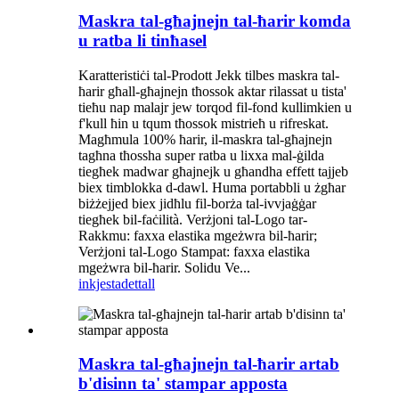
Maskra tal-għajnejn tal-ħarir komda
u ratba li tinħasel
Karatteristiċi tal-Prodott Jekk tilbes maskra tal-
ħarir għall-għajnejn tħossok aktar rilassat u tista'
tieħu nap malajr jew torqod fil-fond kullimkien u
f'kull ħin u tqum tħossok mistrieħ u rifreskat.
Magħmula 100% ħarir, il-maskra tal-għajnejn
tagħna tħossha super ratba u lixxa mal-ġilda
tiegħek madwar għajnejk u għandha effett tajjeb
biex timblokka d-dawl. Huma portabbli u żgħar
biżżejjed biex jidħlu fil-borża tal-ivvjaġġar
tiegħek bil-faċilità. Verżjoni tal-Logo tar-
Rakkmu: faxxa elastika mgeżwra bil-ħarir;
Verżjoni tal-Logo Stampat: faxxa elastika
mgeżwra bil-ħarir. Solidu Ve...
inkjesta
dettall
Maskra tal-għajnejn tal-ħarir artab
b'disinn ta' stampar apposta