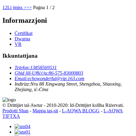
1
2
Li jmiss >
>>
Paġna 1 / 2
Informazzjoni
Ċertifikat
Dwarna
VR
Ikkuntattjana
Telefon:
13858569531
Għid lill-Uffiċċju:
86-575-83000803
Email:
echowonderful@vip.163.com
Indirizz:
Nru 88 Xingwang Street, Shengzhou, Shaoxing,
Zhejiang, iċ-Ċina
© Drittijiet tal-Awtur - 2010-2020: Id-Drittijiet kollha Riżervati.
Prodotti Sħan
-
Mappa tas-sit
-
L-AQWA BLOGG
-
L-AQWA
TIFTXA