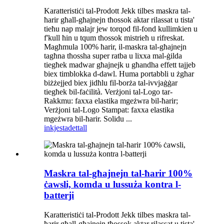
Karatteristiċi tal-Prodott Jekk tilbes maskra tal-
ħarir għall-għajnejn tħossok aktar rilassat u tista'
tieħu nap malajr jew torqod fil-fond kullimkien u
f'kull ħin u tqum tħossok mistrieħ u rifreskat.
Magħmula 100% ħarir, il-maskra tal-għajnejn
tagħna tħossha super ratba u lixxa mal-ġilda
tiegħek madwar għajnejk u għandha effett tajjeb
biex timblokka d-dawl. Huma portabbli u żgħar
biżżejjed biex jidħlu fil-borża tal-ivvjaġġar
tiegħek bil-faċilità. Verżjoni tal-Logo tar-
Rakkmu: faxxa elastika mgeżwra bil-ħarir;
Verżjoni tal-Logo Stampat: faxxa elastika
mgeżwra bil-ħarir. Solidu ...
inkjesta
dettall
Maskra tal-għajnejn tal-ħarir 100%
ċawsli, komda u lussuża kontra l-
batterji
Karatteristiċi tal-Prodott Jekk tilbes maskra tal-
ħarir għall-għajnejn tħossok aktar rilassat u tista'