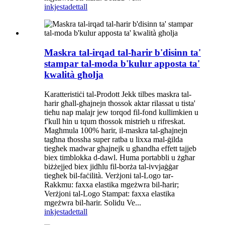
inkjesta
dettall
Maskra tal-irqad tal-ħarir b'disinn ta'
stampar tal-moda b'kulur apposta ta'
kwalità għolja
Karatteristiċi tal-Prodott Jekk tilbes maskra tal-
ħarir għall-għajnejn tħossok aktar rilassat u tista'
tieħu nap malajr jew torqod fil-fond kullimkien u
f'kull ħin u tqum tħossok mistrieħ u rifreskat.
Magħmula 100% ħarir, il-maskra tal-għajnejn
tagħna tħossha super ratba u lixxa mal-ġilda
tiegħek madwar għajnejk u għandha effett tajjeb
biex timblokka d-dawl. Huma portabbli u żgħar
biżżejjed biex jidħlu fil-borża tal-ivvjaġġar
tiegħek bil-faċilità. Verżjoni tal-Logo tar-
Rakkmu: faxxa elastika mgeżwra bil-ħarir;
Verżjoni tal-Logo Stampat: faxxa elastika
mgeżwra bil-ħarir. Solidu Ve...
inkjesta
dettall