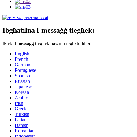
Ibgħatilna l-messaġġ tiegħek:
Ikteb il-messaġġ tiegħek hawn u ibgħatu lilna
English
French
German
Portuguese
Spanish
Russian
Japanese
Korean
Arabic
Irish
Greek
Turkish
Italian
Danish
Romanian
Indonesian