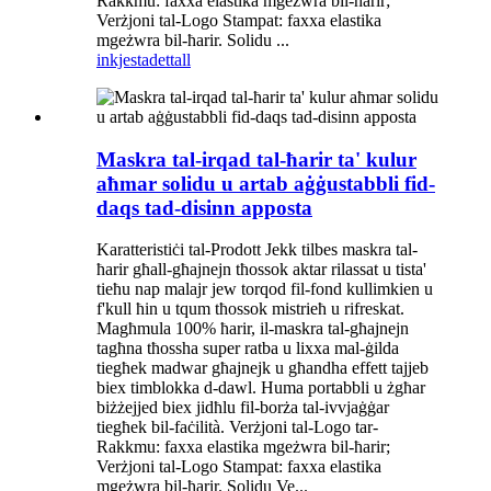
Rakkmu: faxxa elastika mgeżwra bil-ħarir;
Verżjoni tal-Logo Stampat: faxxa elastika
mgeżwra bil-ħarir. Solidu ...
inkjesta
dettall
Maskra tal-irqad tal-ħarir ta' kulur
aħmar solidu u artab aġġustabbli fid-
daqs tad-disinn apposta
Karatteristiċi tal-Prodott Jekk tilbes maskra tal-
ħarir għall-għajnejn tħossok aktar rilassat u tista'
tieħu nap malajr jew torqod fil-fond kullimkien u
f'kull ħin u tqum tħossok mistrieħ u rifreskat.
Magħmula 100% ħarir, il-maskra tal-għajnejn
tagħna tħossha super ratba u lixxa mal-ġilda
tiegħek madwar għajnejk u għandha effett tajjeb
biex timblokka d-dawl. Huma portabbli u żgħar
biżżejjed biex jidħlu fil-borża tal-ivvjaġġar
tiegħek bil-faċilità. Verżjoni tal-Logo tar-
Rakkmu: faxxa elastika mgeżwra bil-ħarir;
Verżjoni tal-Logo Stampat: faxxa elastika
mgeżwra bil-ħarir. Solidu Ve...