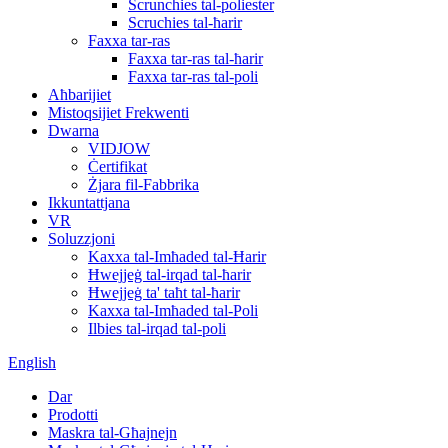
Scrunchies tal-poliester
Scruchies tal-ħarir
Faxxa tar-ras
Faxxa tar-ras tal-ħarir
Faxxa tar-ras tal-poli
Aħbarijiet
Mistoqsijiet Frekwenti
Dwarna
VIDJOW
Ċertifikat
Żjara fil-Fabbrika
Ikkuntattjana
VR
Soluzzjoni
Kaxxa tal-Imħaded tal-Ħarir
Ħwejjeġ tal-irqad tal-ħarir
Ħwejjeġ ta' taħt tal-ħarir
Kaxxa tal-Imħaded tal-Poli
Ilbies tal-irqad tal-poli
English
Dar
Prodotti
Maskra tal-Għajnejn