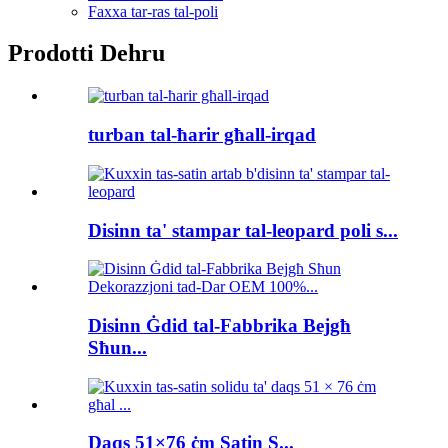
Faxxa tar-ras tal-poli
Prodotti Dehru
turban tal-ħarir għall-irqad
Disinn ta' stampar tal-leopard poli s...
Disinn Ġdid tal-Fabbrika Bejgħ
Sħun...
Daqs 51×76 ċm Satin S...