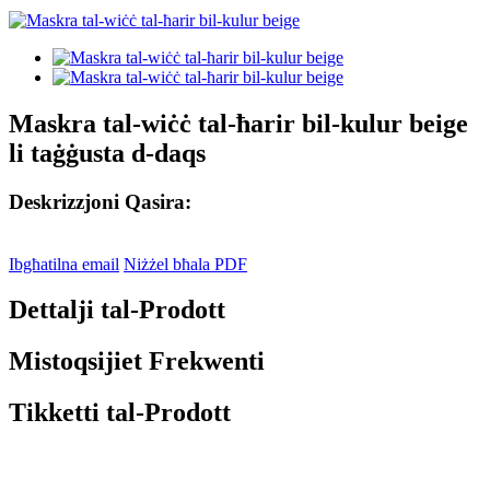
Maskra tal-wiċċ tal-ħarir bil-kulur beige
li taġġusta d-daqs
Deskrizzjoni Qasira:
Ibgħatilna email
Niżżel bħala PDF
Dettalji tal-Prodott
Mistoqsijiet Frekwenti
Tikketti tal-Prodott