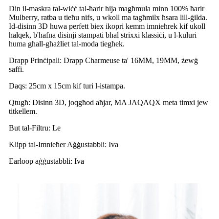
Din il-maskra tal-wiċċ tal-ħarir hija magħmula minn 100% ħarir
Mulberry, ratba u tieħu nifs, u wkoll ma tagħmilx ħsara lill-ġilda.
Id-disinn 3D huwa perfett biex ikopri kemm imnieħrek kif ukoll
ħalqek, b'ħafna disinji stampati bħal strixxi klassiċi, u l-kuluri
huma għall-għażliet tal-moda tiegħek.
Drapp Prinċipali: Drapp Charmeuse ta' 16MM, 19MM, żewġ
saffi.
Daqs: 25cm x 15cm kif turi l-istampa.
Qtugħ: Disinn 3D, joqgħod aħjar, MA JAQAQX meta timxi jew
titkellem.
But tal-Filtru: Le
Klipp tal-Imnieħer Aġġustabbli: Iva
Earloop aġġustabbli: Iva