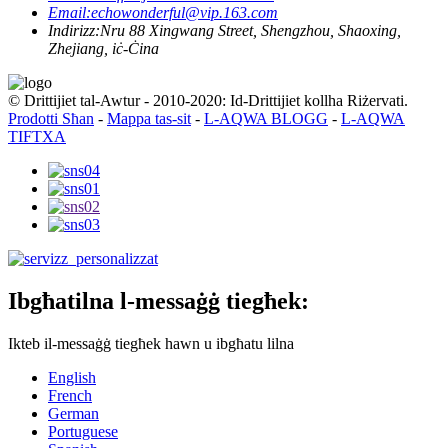
Email:
echowonderful@vip.163.com
Indirizz:
Nru 88 Xingwang Street, Shengzhou, Shaoxing,
Zhejiang, iċ-Ċina
© Drittijiet tal-Awtur - 2010-2020: Id-Drittijiet kollha Riżervati.
Prodotti Sħan
-
Mappa tas-sit
-
L-AQWA BLOGG
-
L-AQWA
TIFTXA
Ibgħatilna l-messaġġ tiegħek:
Ikteb il-messaġġ tiegħek hawn u ibgħatu lilna
English
French
German
Portuguese