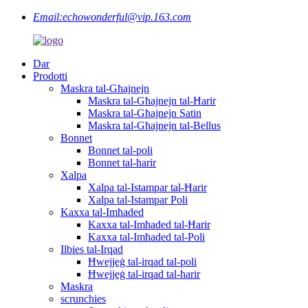
Email:
echowonderful@vip.163.com
Dar
Prodotti
Maskra tal-Għajnejn
Maskra tal-Għajnejn tal-Ħarir
Maskra tal-Għajnejn Satin
Maskra tal-Għajnejn tal-Bellus
Bonnet
Bonnet tal-poli
Bonnet tal-ħarir
Xalpa
Xalpa tal-Istampar tal-Ħarir
Xalpa tal-Istampar Poli
Kaxxa tal-Imħaded
Kaxxa tal-Imħaded tal-Ħarir
Kaxxa tal-Imħaded tal-Poli
Ilbies tal-Irqad
Ħwejjeġ tal-irqad tal-poli
Ħwejjeġ tal-irqad tal-ħarir
Maskra
scrunchies