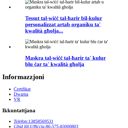
Tessut tal-wiċċ tal-ħarir bil-kulur
personalizzat artab organiku ta'
kwalità għolja...
Maskra tal-wiċċ tal-ħarir ta' kulur
blu ċar ta' kwalità għolja
Informazzjoni
Ċertifikat
Dwarna
VR
Ikkuntattjana
Telefon:
13858569531
Għid lill-Uffiċċju:
86-575-83000803