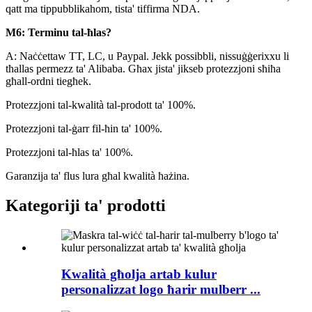
qatt ma tippubblikahom, tista' tiffirma NDA.
M6: Terminu tal-ħlas?
A: Naċċettaw TT, LC, u Paypal. Jekk possibbli, nissuġġerixxu li
tħallas permezz ta' Alibaba. Għax jista' jikseb protezzjoni sħiħa
għall-ordni tiegħek.
Protezzjoni tal-kwalità tal-prodott ta' 100%.
Protezzjoni tal-ġarr fil-ħin ta' 100%.
Protezzjoni tal-ħlas ta' 100%.
Garanzija ta' flus lura għal kwalità ħażina.
Kategoriji ta' prodotti
Kwalità għolja artab kulur
personalizzat logo ħarir mulberr ...