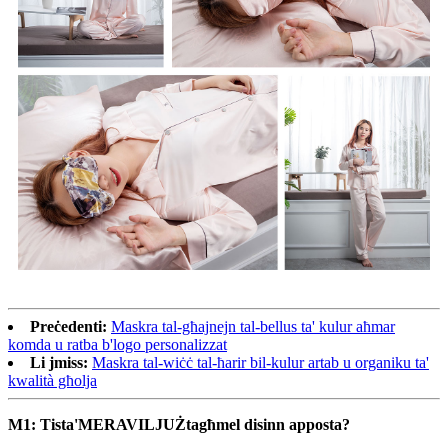
Preċedenti:
Maskra tal-għajnejn tal-bellus ta' kulur aħmar
komda u ratba b'logo personalizzat
Li jmiss:
Maskra tal-wiċċ tal-ħarir bil-kulur artab u organiku ta'
kwalità għolja
M1: Tista'
MERAVILJUŻ
tagħmel disinn apposta?