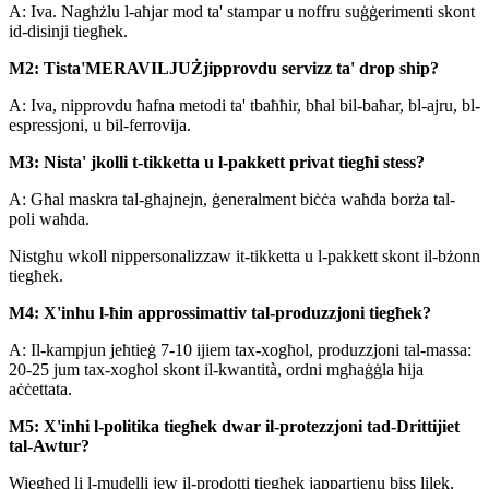
A: Iva. Nagħżlu l-aħjar mod ta' stampar u noffru suġġerimenti skont
id-disinji tiegħek.
M2: Tista'
MERAVILJUŻ
jipprovdu servizz ta' drop ship?
A: Iva, nipprovdu ħafna metodi ta' tbaħħir, bħal bil-baħar, bl-ajru, bl-
espressjoni, u bil-ferrovija.
M3: Nista' jkolli t-tikketta u l-pakkett privat tiegħi stess?
A: Għal maskra tal-għajnejn, ġeneralment biċċa waħda borża tal-
poli waħda.
Nistgħu wkoll nippersonalizzaw it-tikketta u l-pakkett skont il-bżonn
tiegħek.
M4: X'inhu l-ħin approssimattiv tal-produzzjoni tiegħek?
A: Il-kampjun jeħtieġ 7-10 ijiem tax-xogħol, produzzjoni tal-massa:
20-25 jum tax-xogħol skont il-kwantità, ordni mgħaġġla hija
aċċettata.
M5: X'inhi l-politika tiegħek dwar il-protezzjoni tad-Drittijiet
tal-Awtur?
Wiegħed li l-mudelli jew il-prodotti tiegħek jappartjenu biss lilek,