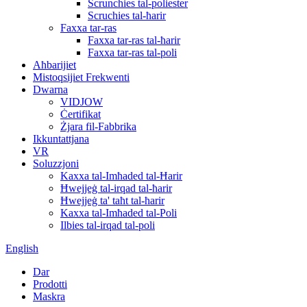
Scrunchies tal-poliester
Scruchies tal-ħarir
Faxxa tar-ras
Faxxa tar-ras tal-ħarir
Faxxa tar-ras tal-poli
Aħbarijiet
Mistoqsijiet Frekwenti
Dwarna
VIDJOW
Ċertifikat
Żjara fil-Fabbrika
Ikkuntattjana
VR
Soluzzjoni
Kaxxa tal-Imħaded tal-Ħarir
Ħwejjeġ tal-irqad tal-ħarir
Ħwejjeġ ta' taħt tal-ħarir
Kaxxa tal-Imħaded tal-Poli
Ilbies tal-irqad tal-poli
English
Dar
Prodotti
Maskra