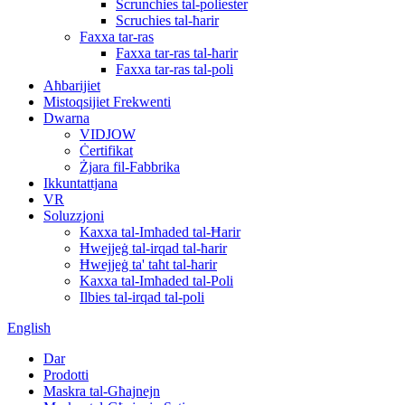
Scrunchies tal-poliester
Scruchies tal-ħarir
Faxxa tar-ras
Faxxa tar-ras tal-ħarir
Faxxa tar-ras tal-poli
Aħbarijiet
Mistoqsijiet Frekwenti
Dwarna
VIDJOW
Ċertifikat
Żjara fil-Fabbrika
Ikkuntattjana
VR
Soluzzjoni
Kaxxa tal-Imħaded tal-Ħarir
Ħwejjeġ tal-irqad tal-ħarir
Ħwejjeġ ta' taħt tal-ħarir
Kaxxa tal-Imħaded tal-Poli
Ilbies tal-irqad tal-poli
English
Dar
Prodotti
Maskra tal-Għajnejn