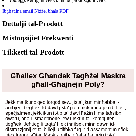
Vantaġġ:
Kampjun veloċi, ħin ta' produzzjoni veloċi
:
Ibgħatilna email
Niżżel bħala PDF
Dettalji tal-Prodott
Mistoqsijiet Frekwenti
Tikketti tal-Prodott
Għaliex Għandek Tagħżel Maskra
għall-Għajnejn Poly?
Jekk ma tkunx qed torqod sew, jista' jkun minħabba l-
ambjent tiegħek. Id-dawl jista' jżommok imqajjem bil-lejl,
speċjalment jekk ikun it-tip ta' dawl ħażin li ma taħsibx
dwaru, bħall-ismartphone jew l-iskrin tal-kompjuter
tiegħek. Jeħtieġ li taqta' lilek innifsek minn dawn id-
distrazzjonijiet ta' billejl u tiffoka fuq ir-rilassament minflok
biex torqod aħjar. Maskra ratba għall-għajnejn tista'