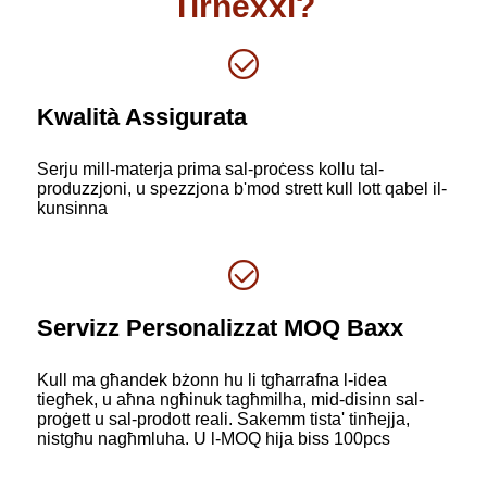
Tirnexxi?
Kwalità Assigurata
Serju mill-materja prima sal-proċess kollu tal-
produzzjoni, u spezzjona b'mod strett kull lott qabel il-
kunsinna
Servizz Personalizzat MOQ Baxx
Kull ma għandek bżonn hu li tgħarrafna l-idea
tiegħek, u aħna ngħinuk tagħmilha, mid-disinn sal-
proġett u sal-prodott reali. Sakemm tista' tinħejja,
nistgħu nagħmluha. U l-MOQ hija biss 100pcs