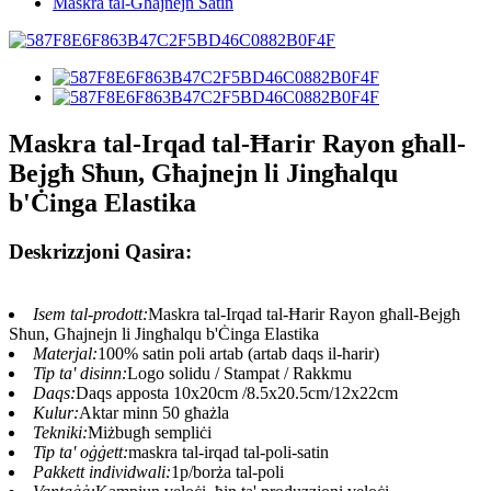
Maskra tal-Għajnejn Satin
Maskra tal-Irqad tal-Ħarir Rayon għall-
Bejgħ Sħun, Għajnejn li Jingħalqu
b'Ċinga Elastika
Deskrizzjoni Qasira:
Isem tal-prodott:
Maskra tal-Irqad tal-Ħarir Rayon għall-Bejgħ
Sħun, Għajnejn li Jingħalqu b'Ċinga Elastika
Materjal:
100% satin poli artab (artab daqs il-ħarir)
Tip ta' disinn:
Logo solidu / Stampat / Rakkmu
Daqs:
Daqs apposta 10x20cm /8.5x20.5cm/12x22cm
Kulur:
Aktar minn 50 għażla
Tekniki:
Miżbugħ sempliċi
Tip ta' oġġett:
maskra tal-irqad tal-poli-satin
Pakkett individwali:
1p/borża tal-poli