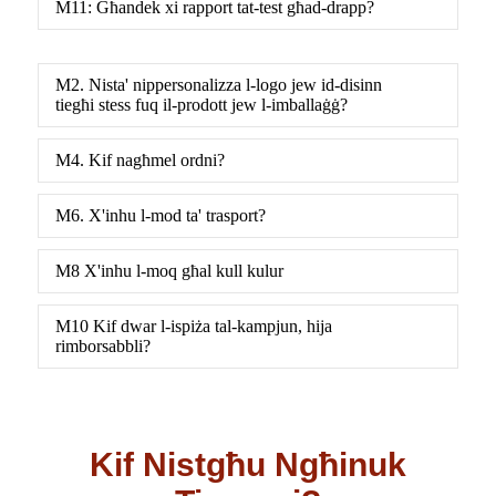
M11: Għandek xi rapport tat-test għad-drapp?
M2. Nista' nippersonalizza l-logo jew id-disinn
tiegħi stess fuq il-prodott jew l-imballaġġ?
M4. Kif nagħmel ordni?
M6. X'inhu l-mod ta' trasport?
M8 X'inhu l-moq għal kull kulur
M10 Kif dwar l-ispiża tal-kampjun, hija
rimborsabbli?
Kif Nistgħu Ngħinuk