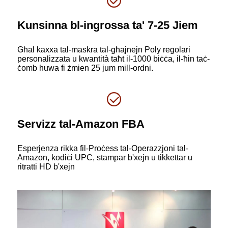
Kunsinna bl-ingrossa ta' 7-25 Jiem
Għal kaxxa tal-maskra tal-għajnejn Poly regolari
personalizzata u kwantità taħt il-1000 biċċa, il-ħin taċ-
ċomb huwa fi żmien 25 jum mill-ordni.
Servizz tal-Amazon FBA
Esperjenza rikka fil-Proċess tal-Operazzjoni tal-
Amazon, kodiċi UPC, stampar b'xejn u tikkettar u
ritratti HD b'xejn