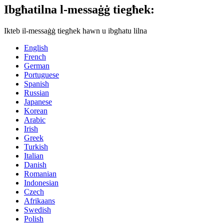
Ibgħatilna l-messaġġ tiegħek:
Ikteb il-messaġġ tiegħek hawn u ibgħatu lilna
English
French
German
Portuguese
Spanish
Russian
Japanese
Korean
Arabic
Irish
Greek
Turkish
Italian
Danish
Romanian
Indonesian
Czech
Afrikaans
Swedish
Polish