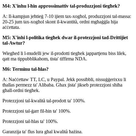
M4: X'inhu l-ħin approssimattiv tal-produzzjoni tiegħek?
A: Il-kampjun jeħtieġ 7-10 ijiem tax-xogħol, produzzjoni tal-massa:
20-25 jum tax-xogħol skont il-kwantità, ordni mgħaġġla hija
aċċettata.
M5: X'inhi l-politika tiegħek dwar il-protezzjoni tad-Drittijiet
tal-Awtur?
Wiegħed li l-mudelli jew il-prodotti tiegħek jappartjenu biss lilek,
qatt ma tippubblikahom, tista' tiffirma NDA.
M6: Terminu tal-ħlas?
A: Naċċettaw TT, LC, u Paypal. Jekk possibbli, nissuġġerixxu li
tħallas permezz ta' Alibaba. Għax jista' jikseb protezzjoni sħiħa
għall-ordni tiegħek.
Protezzjoni tal-kwalità tal-prodott ta' 100%.
Protezzjoni tal-ġarr fil-ħin ta' 100%.
Protezzjoni tal-ħlas ta' 100%.
Garanzija ta' flus lura għal kwalità ħażina.