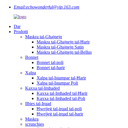
Email:
echowonderful@vip.163.com
Dar
Prodotti
Maskra tal-Għajnejn
Maskra tal-Għajnejn tal-Ħarir
Maskra tal-Għajnejn Satin
Maskra tal-Għajnejn tal-Bellus
Bonnet
Bonnet tal-poli
Bonnet tal-ħarir
Xalpa
Xalpa tal-Istampar tal-Ħarir
Xalpa tal-Istampar Poli
Kaxxa tal-Imħaded
Kaxxa tal-Imħaded tal-Ħarir
Kaxxa tal-Imħaded tal-Poli
Ilbies tal-Irqad
Ħwejjeġ tal-irqad tal-poli
Ħwejjeġ tal-irqad tal-ħarir
Maskra
scrunchies