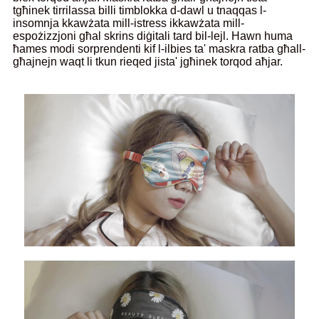
tgħinek tirrilassa billi timblokka d-dawl u tnaqqas l-
insomnja kkawżata mill-istress ikkawżata mill-
espożizzjoni għal skrins diġitali tard bil-lejl. Hawn huma
ħames modi sorprendenti kif l-ilbies ta' maskra ratba għall-
għajnejn waqt li tkun rieqed jista' jgħinek torqod aħjar.