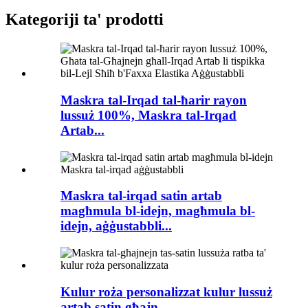
Kategoriji ta' prodotti
Maskra tal-Irqad tal-ħarir rayon
lussuż 100%, Maskra tal-Irqad
Artab...
Maskra tal-irqad satin artab
magħmula bl-idejn, magħmula bl-
idejn, aġġustabbli...
Kulur roża personalizzat kulur lussuż
artab satin għajn ...