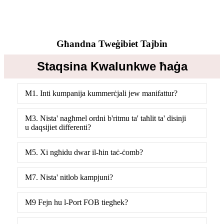
Għandna Tweġibiet Tajbin
Staqsina Kwalunkwe ħaġa
M1. Inti kumpanija kummerċjali jew manifattur?
M3. Nista' nagħmel ordni b'ritmu ta' taħlit ta' disinji
u daqsijiet differenti?
M5. Xi ngħidu dwar il-ħin taċ-ċomb?
M7. Nista' nitlob kampjuni?
M9 Fejn hu l-Port FOB tiegħek?