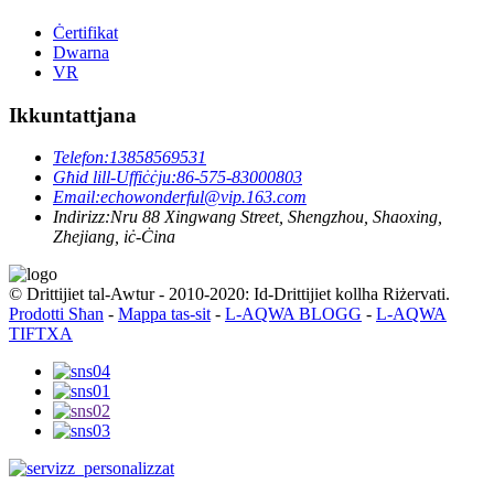
Ċertifikat
Dwarna
VR
Ikkuntattjana
Telefon:
13858569531
Għid lill-Uffiċċju:
86-575-83000803
Email:
echowonderful@vip.163.com
Indirizz:
Nru 88 Xingwang Street, Shengzhou, Shaoxing,
Zhejiang, iċ-Ċina
© Drittijiet tal-Awtur - 2010-2020: Id-Drittijiet kollha Riżervati.
Prodotti Sħan
-
Mappa tas-sit
-
L-AQWA BLOGG
-
L-AQWA
TIFTXA