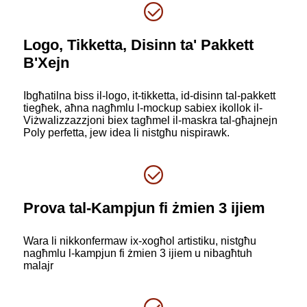
Logo, Tikketta, Disinn ta' Pakkett
B'Xejn
Ibgħatilna biss il-logo, it-tikketta, id-disinn tal-pakkett
tiegħek, aħna nagħmlu l-mockup sabiex ikollok il-
Viżwalizzazzjoni biex tagħmel il-maskra tal-għajnejn
Poly perfetta, jew idea li nistgħu nispirawk.
Prova tal-Kampjun fi żmien 3 ijiem
Wara li nikkonfermaw ix-xogħol artistiku, nistgħu
nagħmlu l-kampjun fi żmien 3 ijiem u nibagħtuh
malajr