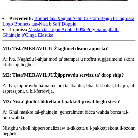
Preċedenti:
Bonnet tax-Xagħar Satin Custom Bejgħ bl-ingrossa
Logo Bonnets tan-Nisa b'Saff Doppju
Li jmiss:
Maskra tal-Irqad Artab 100% Poly Satin għall-
Għajnejn b'Ċinga Elastika
M1: Tista'
MERAVILJUŻ
tagħmel disinn apposta?
A: Iva. Nagħżlu l-aħjar mod ta' stampar u noffru suġġerimenti skont
id-disinji tiegħek.
M2: Tista'
MERAVILJUŻ
jipprovdu servizz ta' drop ship?
A: Iva, nipprovdu ħafna metodi ta' tbaħħir, bħal bil-baħar, bl-ajru, bl-
espressjoni, u bil-ferrovija.
M3: Nista' jkolli t-tikketta u l-pakkett privat tiegħi stess?
A: Għal maskra tal-għajnejn, ġeneralment biċċa waħda borża tal-
poli waħda.
Nistgħu wkoll nippersonalizzaw it-tikketta u l-pakkett skont il-bżonn
tiegħek.