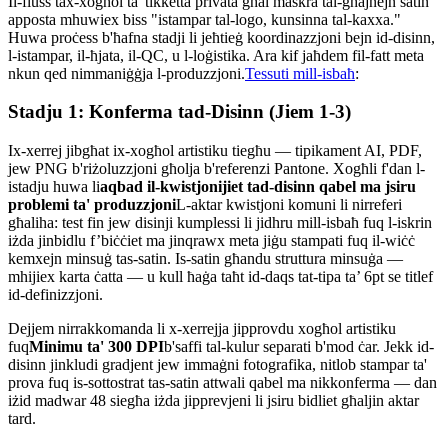
Il-fluss tax-xogħol ta' tikketta privata għal maskra tal-għajnejn satin
apposta mhuwiex biss "istampar tal-logo, kunsinna tal-kaxxa."
Huwa proċess b'ħafna stadji li jeħtieġ koordinazzjoni bejn id-disinn,
l-istampar, il-ħjata, il-QC, u l-loġistika. Ara kif jaħdem fil-fatt meta
nkun qed nimmaniġġja l-produzzjoni.
Tessuti mill-isbaħ
:
Stadju 1: Konferma tad-Disinn (Jiem 1-3)
Ix-xerrej jibgħat ix-xogħol artistiku tiegħu — tipikament AI, PDF,
jew PNG b'riżoluzzjoni għolja b'referenzi Pantone. Xogħli f'dan l-
istadju huwa li
aqbad il-kwistjonijiet tad-disinn qabel ma jsiru
problemi ta' produzzjoni
L-aktar kwistjoni komuni li nirreferi
għaliha: test fin jew disinji kumplessi li jidhru mill-isbaħ fuq l-iskrin
iżda jinbidlu f’biċċiet ma jinqrawx meta jiġu stampati fuq il-wiċċ
kemxejn minsuġ tas-satin. Is-satin għandu struttura minsuġa —
mhijiex karta ċatta — u kull ħaġa taħt id-daqs tat-tipa ta’ 6pt se titlef
id-definizzjoni.
Dejjem nirrakkomanda li x-xerrejja jipprovdu xogħol artistiku
fuq
Minimu ta' 300 DPI
b'saffi tal-kulur separati b'mod ċar. Jekk id-
disinn jinkludi gradjent jew immaġni fotografika, nitlob stampar ta'
prova fuq is-sottostrat tas-satin attwali qabel ma nikkonferma — dan
iżid madwar 48 siegħa iżda jipprevjeni li jsiru bidliet għaljin aktar
tard.