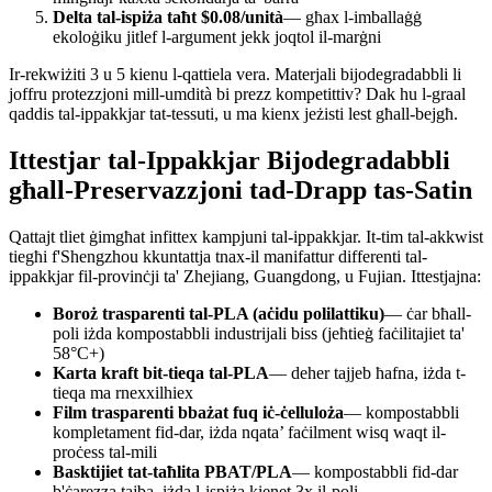
Delta tal-ispiża taħt $0.08/unità
— għax l-imballaġġ
ekoloġiku jitlef l-argument jekk joqtol il-marġni
Ir-rekwiżiti 3 u 5 kienu l-qattiela vera. Materjali bijodegradabbli li
joffru protezzjoni mill-umdità bi prezz kompetittiv? Dak hu l-graal
qaddis tal-ippakkjar tat-tessuti, u ma kienx jeżisti lest għall-bejgħ.
Ittestjar tal-Ippakkjar Bijodegradabbli
għall-Preservazzjoni tad-Drapp tas-Satin
Qattajt tliet ġimgħat infittex kampjuni tal-ippakkjar. It-tim tal-akkwist
tiegħi f'Shengzhou kkuntattja tnax-il manifattur differenti tal-
ippakkjar fil-provinċji ta' Zhejiang, Guangdong, u Fujian. Ittestjajna:
Boroż trasparenti tal-PLA (aċidu polilattiku)
— ċar bħall-
poli iżda kompostabbli industrijali biss (jeħtieġ faċilitajiet ta'
58°C+)
Karta kraft bit-tieqa tal-PLA
— deher tajjeb ħafna, iżda t-
tieqa ma rnexxilhiex
Film trasparenti bbażat fuq iċ-ċelluloża
— kompostabbli
kompletament fid-dar, iżda nqata’ faċilment wisq waqt il-
proċess tal-mili
Basktijiet tat-taħlita PBAT/PLA
— kompostabbli fid-dar
b'ċarezza tajba, iżda l-ispiża kienet 3x il-poli