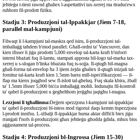
jeħtieġu t-tieni rawnd għaliex l-aspettattivi tax-xerrej ma ttraduċewx
ruħhom fil-prodott fiżiku.
Stadju 3: Produzzjoni tal-Ippakkjar (Jiem 7-18,
parallel mal-kampjuni)
Filwaqt li l-kampjuni tal-maskra qed isiru, il-produzzjoni tal-
imballaġġ taħdem b'mod parallel. Għall-ordni ta' Vancouver, dan
kien ifisser li jiġu prodotti 5,000 envelop tal-karta kraft b'inforri
interni bbażati fuq il-lamtu, stampati apposta bil-logo tal-marka tax-
xerrej u s-slogan b'linka bbażata fuq is-sojja. Il-qtugħ bil-magna
għall-forma tal-envelop ħa 3 ijiem żejda għaliex il-qtugħ inizjali tal-
fornitur tal-karta kraft kien 1.5mm barra mill-ispeċifikazzjoni — il-
flap ma kienx joqgħod sew fl-islott tal-għeluq. Fuq skala kbira, żball
ta' 1.5mm ifisser 5,000 biċċa imballaġġ moħli. Indunajtu fil-kontroll
ta' qabel il-produzzjoni u ġegħelthom jerġgħu jaqtgħu l-magna.
Lezzjoni li tgħallimna:
Dejjem spezzjona l-kampjuni tal-ippakkjar
ta' qabel il-produzzjoni bl-istess mod rigoruż daqs kemm tispezzjona
l-prodott innifsu. L-iżbalji fl-ippakkjar huma aktar diffiċli biex jiġu
rranġati f'nofs il-produzzjoni għax jeħtieġu għodda ġdida, mhux biss
aġġustament tal-proċess.
Stadju 4: Produzzjoni bl-Ingrossa (Jiem 15-30)