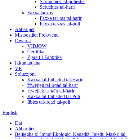
Scrunchies tal-poliester
Scruchies tal-ħarir
Faxxa tar-ras
Faxxa tar-ras tal-ħarir
Faxxa tar-ras tal-poli
Aħbarijiet
Mistoqsijiet Frekwenti
Dwarna
VIDJOW
Ċertifikat
Żjara fil-Fabbrika
Ikkuntattjana
VR
Soluzzjoni
Kaxxa tal-Imħaded tal-Ħarir
Ħwejjeġ tal-irqad tal-ħarir
Ħwejjeġ ta' taħt tal-ħarir
Kaxxa tal-Imħaded tal-Poli
Ilbies tal-irqad tal-poli
English
Dar
Aħbarijiet
Bejjiegħa bl-Imnut Ekoloġiċi Kanadiżi Jniedu Maskri tal-