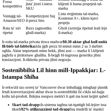
Fossa
jista' jixtri l-istess
klijenti li huma proprjetà tal-
kompetittiva
SKU
marka
Lista rreġistrata tal-marka,
Vantaġġ tal-
Kompetizzjoni fuq
Kontenut A+, kliem kjavi
Amazon/SEO
il-prezz biss
proprju
Rata ta' xiri
Baxx (agnostiku
Għoli (xerrejja ripetuti leali lejn
ripetut
għall-marka)
il-marka)
Ir-rotta tal-marka privata tiswa madwar
$0.30 aktar għal kull unità
fil-bieb tal-fabbrika
iżda jġib prezz bl-imnut minn 2 sa 3 darbiet
ogħla. Aktar importanti minn hekk, jibni assi — marka li l-klijenti
jagħrfu u jirritornaw għaliha. Il-bejgħ bl-ingrossa ġeneriku jibni
tranżazzjoni. It-tikketta privata jibni negozju.
Sostenibbiltà Lil hinn mill-Ippakkjar: L-
Istampa Sħiħa
Ir-rekwiżit tax-xerrej ta' Vancouver dwar imballaġġ mingħajr plastik
fetaħ konverżazzjoni akbar dwar is-sostenibbiltà fiċ-ċiklu tal-ħajja
kollu tal-prodott. Bdejna nsegwu metriċi li qatt ma kont kejjirt qabel:
Skart tad-drapp:
Is-sistema tagħna tat-tqattigħ bil-lejżer issa
tikseb
92% utilizzazzjoni tad-drapp
fuq mudelli ta' maskri