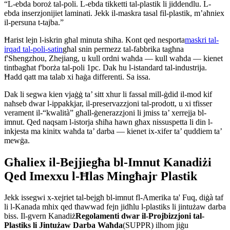
“L-ebda boroż tal-poli. L-ebda tikketti tal-plastik li jiddendlu. L-
ebda inserzjonijiet laminati. Jekk il-maskra tasal fil-plastik, m’aħniex
il-persuna t-tajba.”
Ħarist lejn l-iskrin għal minuta sħiħa. Kont qed nesporta
maskri tal-
irqad tal-poli-satin
għal snin permezz tal-fabbrika tagħna
f'Shengzhou, Zhejiang, u kull ordni waħda — kull waħda — kienet
tintbagħat f'borża tal-poli 1pc. Dak hu l-istandard tal-industrija.
Ħadd qatt ma talab xi ħaġa differenti. Sa issa.
Dak li segwa kien vjaġġ ta’ sitt xhur li fassal mill-ġdid il-mod kif
naħseb dwar l-ippakkjar, il-preservazzjoni tal-prodott, u xi tfisser
verament il-“kwalità” għall-ġenerazzjoni li jmiss ta’ xerrejja bl-
imnut. Qed naqsam l-istorja sħiħa hawn għax nissuspetta li din l-
inkjesta ma kinitx waħda ta’ darba — kienet ix-xifer ta’ quddiem ta’
mewġa.
Għaliex il-Bejjiegħa bl-Imnut Kanadiżi
Qed Imexxu l-Ħlas Mingħajr Plastik
Jekk issegwi x-xejriet tal-bejgħ bl-imnut fl-Amerika ta' Fuq, diġà taf
li l-Kanada mhix qed tħawwad fejn jidħlu l-plastiks li jintużaw darba
biss. Il-gvern Kanadiż
Regolamenti dwar il-Projbizzjoni tal-
Plastiks li Jintużaw Darba Waħda
(SUPPR) ilhom jiġu