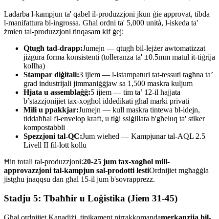
Ladarba l-kampjun ta' qabel il-produzzjoni jkun ġie approvat, tibda
l-manifattura bl-ingrossa. Għal ordni ta' 5,000 unità, l-iskeda ta'
żmien tal-produzzjoni tinqasam kif ġej:
Qtugħ tad-drapp:
Jumejn — qtugħ bil-lejżer awtomatizzat
jiżgura forma konsistenti (tolleranza ta' ±0.5mm matul it-tiġrija
kollha)
Stampar diġitali:
3 ijiem — l-istampaturi tat-tessuti tagħna ta’
grad industrijali jimmaniġġjaw sa 1,500 maskra kuljum
Ħjata u assemblaġġ:
5 ijiem — tim ta’ 12-il ħajjata
b’stazzjonijiet tax-xogħol iddedikati għal marki privati
Mili u ppakkjar:
Jumejn — kull maskra tintewa bl-idejn,
tiddaħħal fl-envelop kraft, u tiġi ssiġillata b'għeluq ta' stiker
kompostabbli
Spezzjoni tal-QC:
Jum wieħed — Kampjunar tal-AQL 2.5
Livell II fil-lott kollu
Ħin totali tal-produzzjoni:
20-25 jum tax-xogħol mill-
approvazzjoni tal-kampjun sal-prodotti lesti
Ordnijiet mgħaġġla
jistgħu jnaqqsu dan għal 15-il jum b'sovrapprezz.
Stadju 5: Tbaħħir u Loġistika (Jiem 31-45)
Għal ordnijiet Kanadiżi, tipikament nirrakkomanda
merkanzija bil-