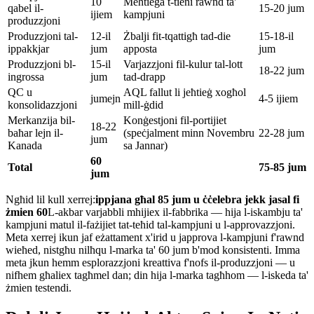
10
Meħtieġa t-tieni rawnd ta'
qabel il-
15-20 jum
ijiem
kampjuni
produzzjoni
Produzzjoni tal-
12-il
Żbalji fit-tqattigħ tad-die
15-18-il
ippakkjar
jum
apposta
jum
Produzzjoni bl-
15-il
Varjazzjoni fil-kulur tal-lott
18-22 jum
ingrossa
jum
tad-drapp
QC u
AQL fallut li jeħtieġ xogħol
jumejn
4-5 ijiem
konsolidazzjoni
mill-ġdid
Merkanzija bil-
Konġestjoni fil-portijiet
18-22
baħar lejn il-
(speċjalment minn Novembru
22-28 jum
jum
Kanada
sa Jannar)
60
Total
75-85 jum
jum
Ngħid lil kull xerrej:
ippjana għal 85 jum u ċċelebra jekk jasal fi
żmien 60
L-akbar varjabbli mhijiex il-fabbrika — hija l-iskambju ta'
kampjuni matul il-fażijiet tat-teħid tal-kampjuni u l-approvazzjoni.
Meta xerrej ikun jaf eżattament x'irid u japprova l-kampjuni f'rawnd
wieħed, nistgħu nilħqu l-marka ta' 60 jum b'mod konsistenti. Imma
meta jkun hemm esplorazzjoni kreattiva f'nofs il-produzzjoni — u
nifhem għaliex tagħmel dan; din hija l-marka tagħhom — l-iskeda ta'
żmien testendi.