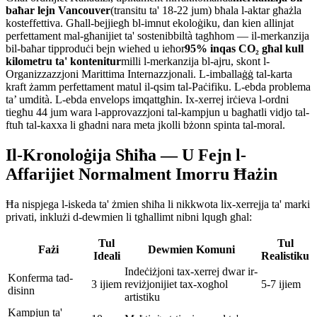
baħar lejn Vancouver
(transitu ta' 18-22 jum) bħala l-aktar għażla
kosteffettiva. Għall-bejjiegħ bl-imnut ekoloġiku, dan kien allinjat
perfettament mal-għanijiet ta' sostenibbiltà tagħhom — il-merkanzija
bil-baħar tipproduċi bejn wieħed u ieħor
95% inqas CO₂ għal kull
kilometru ta' kontenitur
milli l-merkanzija bl-ajru, skont l-
Organizzazzjoni Marittima Internazzjonali. L-imballaġġ tal-karta
kraft żamm perfettament matul il-qsim tal-Paċifiku. L-ebda problema
ta’ umdità. L-ebda envelops imqattgħin. Ix-xerrej irċieva l-ordni
tiegħu 44 jum wara l-approvazzjoni tal-kampjun u bagħatli vidjo tal-
ftuħ tal-kaxxa li għadni nara meta jkolli bżonn spinta tal-moral.
Il-Kronoloġija Sħiħa — U Fejn l-
Affarijiet Normalment Imorru Ħażin
Ħa nispjega l-iskeda ta' żmien sħiħa li nikkwota lix-xerrejja ta' marki
privati, inklużi d-dewmien li tgħallimt nibni lqugħ għal:
Tul
Tul
Fażi
Dewmien Komuni
Ideali
Realistiku
Indeċiżjoni tax-xerrej dwar ir-
Konferma tad-
3 ijiem
reviżjonijiet tax-xogħol
5-7 ijiem
disinn
artistiku
Kampjun ta'