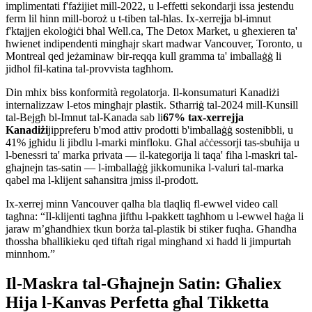
implimentati f'fażijiet mill-2022, u l-effetti sekondarji issa jestendu
ferm lil hinn mill-boroż u t-tiben tal-ħlas. Ix-xerrejja bl-imnut
f'ktajjen ekoloġiċi bħal Well.ca, The Detox Market, u għexieren ta'
ħwienet indipendenti mingħajr skart madwar Vancouver, Toronto, u
Montreal qed jeżaminaw bir-reqqa kull gramma ta' imballaġġ li
jidħol fil-katina tal-provvista tagħhom.
Din mhix biss konformità regolatorja. Il-konsumaturi Kanadiżi
internalizzaw l-etos mingħajr plastik. Stħarriġ tal-2024 mill-Kunsill
tal-Bejgħ bl-Imnut tal-Kanada sab li
67% tax-xerrejja
Kanadiżi
jippreferu b'mod attiv prodotti b'imballaġġ sostenibbli, u
41% jgħidu li jibdlu l-marki minfloku. Għal aċċessorji tas-sbuħija u
l-benessri ta' marka privata — il-kategorija li taqa' fiha l-maskri tal-
għajnejn tas-satin — l-imballaġġ jikkomunika l-valuri tal-marka
qabel ma l-klijent saħansitra jmiss il-prodott.
Ix-xerrej minn Vancouver qalha bla tlaqliq fl-ewwel video call
tagħna: “Il-klijenti tagħna jiftħu l-pakkett tagħhom u l-ewwel ħaġa li
jaraw m’għandhiex tkun borża tal-plastik bi stiker fuqha. Għandha
tħossha bħallikieku qed tiftaħ rigal mingħand xi ħadd li jimpurtah
minnhom.”
Il-Maskra tal-Għajnejn Satin: Għaliex
Hija l-Kanvas Perfetta għal Tikketta