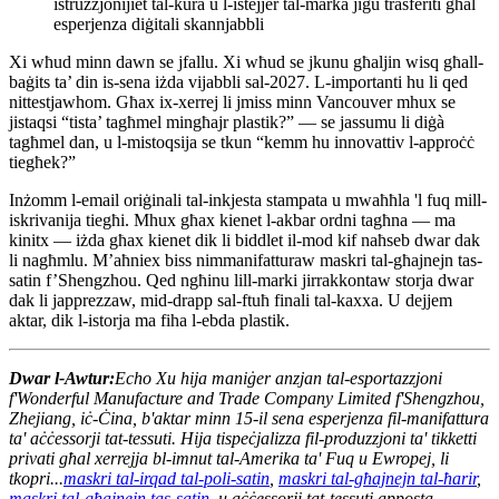
istruzzjonijiet tal-kura u l-istejjer tal-marka jiġu trasferiti għal
esperjenza diġitali skannjabbli
Xi wħud minn dawn se jfallu. Xi wħud se jkunu għaljin wisq għall-
baġits ta’ din is-sena iżda vijabbli sal-2027. L-importanti hu li qed
nittestjawhom. Għax ix-xerrej li jmiss minn Vancouver mhux se
jistaqsi “tista’ tagħmel mingħajr plastik?” — se jassumu li diġà
tagħmel dan, u l-mistoqsija se tkun “kemm hu innovattiv l-approċċ
tiegħek?”
Inżomm l-email oriġinali tal-inkjesta stampata u mwaħħla 'l fuq mill-
iskrivanija tiegħi. Mhux għax kienet l-akbar ordni tagħna — ma
kinitx — iżda għax kienet dik li biddlet il-mod kif naħseb dwar dak
li nagħmlu. M’aħniex biss nimmanifatturaw maskri tal-għajnejn tas-
satin f’Shengzhou. Qed ngħinu lill-marki jirrakkontaw storja dwar
dak li japprezzaw, mid-drapp sal-ftuħ finali tal-kaxxa. U dejjem
aktar, dik l-istorja ma fiha l-ebda plastik.
Dwar l-Awtur:
Echo Xu hija maniġer anzjan tal-esportazzjoni
f'Wonderful Manufacture and Trade Company Limited f'Shengzhou,
Zhejiang, iċ-Ċina, b'aktar minn 15-il sena esperjenza fil-manifattura
ta' aċċessorji tat-tessuti. Hija tispeċjalizza fil-produzzjoni ta' tikketti
privati ​​għal xerrejja bl-imnut tal-Amerika ta' Fuq u Ewropej, li
tkopri...
maskri tal-irqad tal-poli-satin
,
maskri tal-għajnejn tal-ħarir
,
maskri tal-għajnejn tas-satin
, u aċċessorji tat-tessuti apposta.