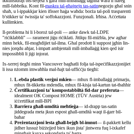
ikkunsidrajt bis-serjetà x'ġara mill-imballaġġ tagħna wara li ħareġ
mill-fabbrika. Kont fil-
maskra tal-għajnejn tas-satin
negozju għal snin
sħaħ, u l-ippakkjar kien ifisser ħaġa waħda: borża tal-poli trasparenti
b'stikker ta' twissija ta' soffokazzjoni. Funzjonali. Irħisa. Aċċettata
kullimkien.
Il-problema hi li l-boroż tal-poli — anke dawk tal-LDPE
"riċiklabbli" — rarament jiġu riċiklati. Jitilqu fil-miżbla, jew agħar
minn hekk, fil-mogħdijiet tal-ilma. Għal prodott li suppost jgħin lin-
nies jorqdu aħjar, l-impatt ambjentali mill-imballaġġ kien qed isir
impossibbli li jiġi injorat.
Ix-xerrej tiegħi minn Vancouver bagħatli folja tal-ispeċifikazzjonijiet
li issa nżomm imwaħħla mal-ħajt tal-uffiċċju tiegħi:
L-ebda plastik verġni mkien
— mhux fl-imballaġġ primarju,
mhux fit-tikketta mdendla, mhux fil-kisja tal-kartun tat-tbaħħir
Ċertifikazzjoni ta' kompostabbiltà fid-dar preferuta
—
idealment OK Compost HOME (TÜV Austria) jew
iċċertifikat mill-BPI
Barriera għall-umdità meħtieġa
— id-drapp tas-satin
jiddegrada meta jkun espost għall-umdità waqt il-ġarr bil-
baħar
Preżentazzjoni lesta għall-bejgħ bl-imnut
— il-pakkett kellu
jidher lussuż biżżejjed biex ikun jista' jintwera fuq l-ixkafef
mingħajr kaxxa sekondarja ta' barra