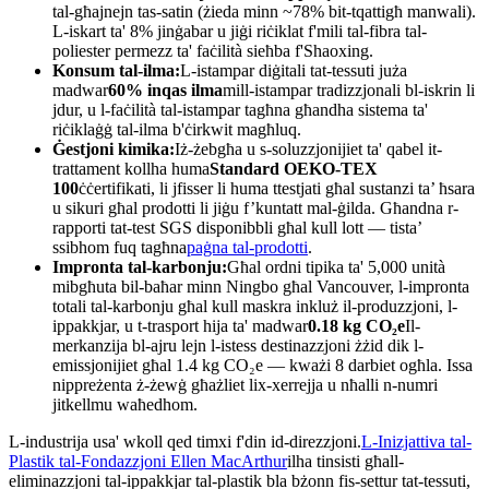
tal-għajnejn tas-satin (żieda minn ~78% bit-tqattigħ manwali).
L-iskart ta' 8% jinġabar u jiġi riċiklat f'mili tal-fibra tal-
poliester permezz ta' faċilità sieħba f'Shaoxing.
Konsum tal-ilma:
L-istampar diġitali tat-tessuti juża
madwar
60% inqas ilma
mill-istampar tradizzjonali bl-iskrin li
jdur, u l-faċilità tal-istampar tagħna għandha sistema ta'
riċiklaġġ tal-ilma b'ċirkwit magħluq.
Ġestjoni kimika:
Iż-żebgħa u s-soluzzjonijiet ta' qabel it-
trattament kollha huma
Standard OEKO-TEX
100
ċċertifikati, li jfisser li huma ttestjati għal sustanzi ta’ ħsara
u sikuri għal prodotti li jiġu f’kuntatt mal-ġilda. Għandna r-
rapporti tat-test SGS disponibbli għal kull lott — tista’
ssibhom fuq tagħna
paġna tal-prodotti
.
Impronta tal-karbonju:
Għal ordni tipika ta' 5,000 unità
mibgħuta bil-baħar minn Ningbo għal Vancouver, l-impronta
totali tal-karbonju għal kull maskra inkluż il-produzzjoni, l-
ippakkjar, u t-trasport hija ta' madwar
0.18 kg CO₂e
Il-
merkanzija bl-ajru lejn l-istess destinazzjoni żżid dik l-
emissjonijiet għal 1.4 kg CO₂e — kważi 8 darbiet ogħla. Issa
nippreżenta ż-żewġ għażliet lix-xerrejja u nħalli n-numri
jitkellmu waħedhom.
L-industrija usa' wkoll qed timxi f'din id-direzzjoni.
L-Inizjattiva tal-
Plastik tal-Fondazzjoni Ellen MacArthur
ilha tinsisti għall-
eliminazzjoni tal-ippakkjar tal-plastik bla bżonn fis-settur tat-tessuti,