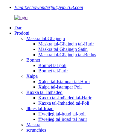
Email:
echowonderful@vip.163.com
Dar
Prodotti
Maskra tal-Għajnejn
Maskra tal-Għajnejn tal-Ħarir
Maskra tal-Għajnejn Satin
Maskra tal-Għajnejn tal-Bellus
Bonnet
Bonnet tal-poli
Bonnet tal-ħarir
Xalpa
Xalpa tal-Istampar tal-Ħarir
Xalpa tal-Istampar Poli
Kaxxa tal-Imħaded
Kaxxa tal-Imħaded tal-Ħarir
Kaxxa tal-Imħaded tal-Poli
Ilbies tal-Irqad
Ħwejjeġ tal-irqad tal-poli
Ħwejjeġ tal-irqad tal-ħarir
Maskra
scrunchies