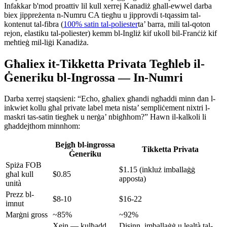
Infakkar b'mod proattiv lil kull xerrej Kanadiż għall-ewwel darba
biex jippreżenta n-Numru CA tiegħu u jipprovdi t-tqassim tal-
kontenut tal-fibra (
100% satin tal-poliester
ta’ barra, mili tal-qoton
rejon, elastiku tal-poliester) kemm bl-Ingliż kif ukoll bil-Franċiż kif
meħtieġ mil-liġi Kanadiża.
Għaliex it-Tikketta Privata Tegħleb il-
Ġeneriku bl-Ingrossa — In-Numri
Darba xerrej staqsieni: “Echo, għaliex għandi ngħaddi minn dan l-
inkwiet kollu għal private label meta nista’ sempliċement nixtri l-
maskri tas-satin tiegħek u nerġa’ nbigħhom?” Hawn il-kalkoli li
għaddejthom minnhom:
Bejgħ bl-ingrossa
Tikketta Privata
Ġeneriku
Spiża FOB
$1.15 (inkluż imballaġġ
għal kull
$0.85
apposta)
unità
Prezz bl-
$8-10
$16-22
imnut
Marġni gross
~85%
~92%
Xejn — kulħadd
Disinn, imballaġġ u lealtà tal-