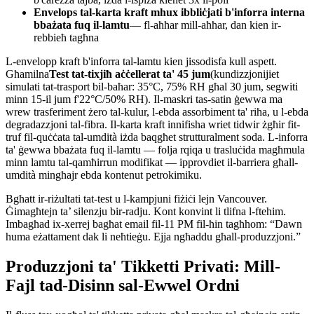
Envelops tal-karta kraft mhux ibbliċjati b'inforra interna
bbażata fuq il-lamtu
— fl-aħħar mill-aħħar, dan kien ir-
rebbieħ tagħna
L-envelopp kraft b'inforra tal-lamtu kien jissodisfa kull aspett.
Għamilna
Test tat-tixjiħ aċċellerat ta' 45 jum
(kundizzjonijiet
simulati tat-trasport bil-baħar: 35°C, 75% RH għal 30 jum, segwiti
minn 15-il jum f'22°C/50% RH). Il-maskri tas-satin ġewwa ma
wrew trasferiment żero tal-kulur, l-ebda assorbiment ta' riħa, u l-ebda
degradazzjoni tal-fibra. Il-karta kraft innifisha wriet tidwir żgħir fit-
truf fil-quċċata tal-umdità iżda baqgħet strutturalment soda. L-inforra
ta' ġewwa bbażata fuq il-lamtu — folja rqiqa u trasluċida magħmula
minn lamtu tal-qamħirrun modifikat — ipprovdiet il-barriera għall-
umdità mingħajr ebda kontenut petrokimiku.
Bgħatt ir-riżultati tat-test u l-kampjuni fiżiċi lejn Vancouver.
Ġimagħtejn ta’ silenzju bir-radju. Kont konvint li tlifna l-ftehim.
Imbagħad ix-xerrej bagħat email fil-11 PM fil-ħin tagħhom: “Dawn
huma eżattament dak li neħtieġu. Ejja ngħaddu għall-produzzjoni.”
Produzzjoni ta' Tikketti Privati: Mill-
Fajl tad-Disinn sal-Ewwel Ordni