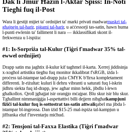
Dak li Jmur Ħażin l-Aktar Spiss: In-Noti
Tiegħi fuq il-Post
Wara li ġestijt mijiet ta' ordnijiet ta' marki privati ​​madwar
maskri tal-
għajnejn tal-ħarir
,
piġami tal-ħarir
, u aċċessorji tas-satin, hawn huma
l-punti ewlenin ta' falliment li nara — ikklassifikati skont il-
frekwenza u l-ispiża:
#1: Is-Sorpriża tal-Kulur (Tiġri f'madwar 35% tal-
ewwel ordnijiet)
Drapp satin ma jagħtix il-kulur kif tagħmel il-karta. Xerrej jiddisinja
x-xogħol artistiku tiegħu fuq monitor ikkalibrat f'sRGB, iżda l-
proċess tal-istampar tad-drapp juża CMYK b'firxa kompletament
differenti. Ir-riżultat: kuluri li dehru vibranti u saturati fuq l-iskrin
jidhru siekta fuq id-drapp, jew agħar minn hekk, jibdlu l-lewn
għalkollox. Qroll jgħajjat ​​isir oranġjo mċajpar. Blu skur isir blu skur.
Tgħallimt nimmaniġġja l-aspettattivi billi dejjem nibgħat
kampjuni
fiżiċi tal-kulur fuq is-sottostrat tas-satin attwali
qabel ma jibda l-
istampar bl-ingrossa. Dan iżid $15-25 mal-ispiża tal-kampjun u
jiffranka eluf f'inventarju miċħud.
#2: Tensjoni tal-Faxxa Elastika (Tiġri f'madwar