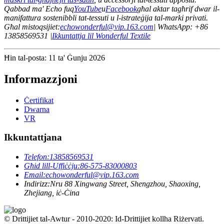
Qabbad ma' Echo fuq
YouTube
u
Facebook
għal aktar tagħrif dwar il-
manifattura sostenibbli tat-tessuti u l-istrateġija tal-marki privati.
Għal mistoqsijiet:
echowonderful@vip.163.com
| WhatsApp: +86
13858569531 |
Ikkuntattja lil Wonderful Textile
Ħin tal-posta: 11 ta' Ġunju 2026
Informazzjoni
Ċertifikat
Dwarna
VR
Ikkuntattjana
Telefon:
13858569531
Għid lill-Uffiċċju:
86-575-83000803
Email:
echowonderful@vip.163.com
Indirizz:
Nru 88 Xingwang Street, Shengzhou, Shaoxing,
Zhejiang, iċ-Ċina
© Drittijiet tal-Awtur - 2010-2020: Id-Drittijiet kollha Riżervati.