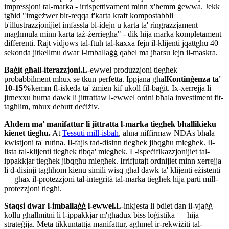
impressjoni tal-marka - irrispettivament minn x'hemm ġewwa. Jekk
tgħid "imgeżwer bir-reqqa f'karta kraft kompostabbli
b'illustrazzjonijiet imfassla bl-idejn u karta ta' ringrazzjament
magħmula minn karta taż-żerriegħa" - dik hija marka kompletament
differenti. Rajt vidjows tal-ftuħ tal-kaxxa fejn il-klijenti jqattgħu 40
sekonda jitkellmu dwar l-imballaġġ qabel ma jħarsu lejn il-maskra.
Baġit għall-iterazzjoni.
L-ewwel produzzjoni tiegħek
probabbilment mhux se tkun perfetta. Ippjana għal
Kontinġenza ta'
10-15%
kemm fl-iskeda ta' żmien kif ukoll fil-baġit. Ix-xerrejja li
jirnexxu huma dawk li jittrattaw l-ewwel ordni bħala investiment fit-
tagħlim, mhux debutt deċiżiv.
Aħdem ma' manifattur li jittratta l-marka tiegħek bħallikieku
kienet tiegħu.
At
Tessuti mill-isbaħ
, aħna niffirmaw NDAs bħala
kwistjoni ta' rutina. Il-fajls tad-disinn tiegħek jibqgħu miegħek. Il-
lista tal-klijenti tiegħek tibqa' miegħek. L-ispeċifikazzjonijiet tal-
ippakkjar tiegħek jibqgħu miegħek. Irrifjutajt ordnijiet minn xerrejja
li d-disinji tagħhom kienu simili wisq għal dawk ta' klijenti eżistenti
— għax il-protezzjoni tal-integrità tal-marka tiegħek hija parti mill-
protezzjoni tiegħi.
Staqsi dwar l-imballaġġ l-ewwel.
L-inkjesta li bdiet dan il-vjaġġ
kollu għallmitni li l-ippakkjar m'għadux biss loġistika — hija
strateġija. Meta tikkuntattja manifattur, agħmel ir-rekwiżiti tal-