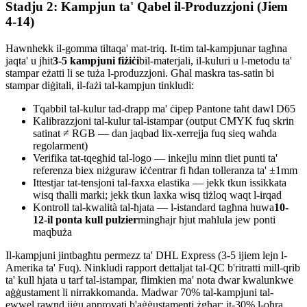
Stadju 2: Kampjun ta' Qabel il-Produzzjoni (Jiem
4-14)
Hawnhekk il-gomma tiltaqa' mat-triq. It-tim tal-kampjunar tagħna
jaqta' u jħit
3-5 kampjuni fiżiċi
bil-materjali, il-kuluri u l-metodu ta'
stampar eżatti li se tuża l-produzzjoni. Għal maskra tas-satin bi
stampar diġitali, il-fażi tal-kampjun tinkludi:
Tqabbil tal-kulur tad-drapp ma' ċipep Pantone taħt dawl D65
Kalibrazzjoni tal-kulur tal-istampar (output CMYK fuq skrin
satinat ≠ RGB — dan jaqbad lix-xerrejja fuq sieq waħda
regolarment)
Verifika tat-tqegħid tal-logo — inkejlu minn tliet punti ta'
referenza biex niżguraw iċċentrar fi ħdan tolleranza ta' ±1mm
Ittestjar tat-tensjoni tal-faxxa elastika — jekk tkun issikkata
wisq tħalli marki; jekk tkun laxka wisq tiżloq waqt l-irqad
Kontroll tal-kwalità tal-ħjata — l-istandard tagħna huwa
10-
12-il ponta kull pulzier
mingħajr ħjut maħlula jew ponti
maqbuża
Il-kampjuni jintbagħtu permezz ta' DHL Express (3-5 ijiem lejn l-
Amerika ta' Fuq). Ninkludi rapport dettaljat tal-QC b'ritratti mill-qrib
ta' kull ħjata u tarf tal-istampar, flimkien ma' nota dwar kwalunkwe
aġġustament li nirrakkomanda. Madwar 70% tal-kampjuni tal-
ewwel rawnd jiġu approvati b'aġġustamenti żgħar; it-30% l-oħra