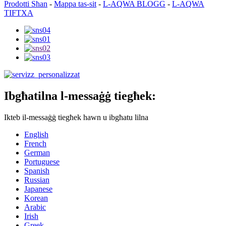
Prodotti Sħan
-
Mappa tas-sit
-
L-AQWA BLOGG
-
L-AQWA
TIFTXA
Ibgħatilna l-messaġġ tiegħek:
Ikteb il-messaġġ tiegħek hawn u ibgħatu lilna
English
French
German
Portuguese
Spanish
Russian
Japanese
Korean
Arabic
Irish
Greek