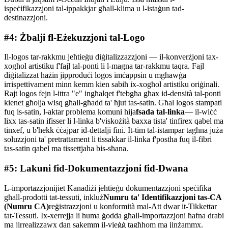
ispeċifikazzjoni tal-ippakkjar għall-klima u l-istaġun tad-
destinazzjoni.
#4: Żbalji fl-Eżekuzzjoni tal-Logo
Il-logos tar-rakkmu jeħtieġu diġitalizzazzjoni — il-konverżjoni tax-
xogħol artistiku f'fajl tal-ponti li l-magna tar-rakkmu taqra. Fajl
diġitalizzat ħażin jipproduċi logos imċappsin u mgħawġa
irrispettivament minn kemm kien sabiħ ix-xogħol artistiku oriġinali.
Rajt logos fejn l-ittra "e" ingħalqet f'tebgħa għax id-densità tal-ponti
kienet għolja wisq għall-għadd ta' ħjut tas-satin. Għal logos stampati
fuq is-satin, l-aktar problema komuni hija
fsada tal-linka
— il-wiċċ
lixx tas-satin ifisser li l-linka b'viskożità baxxa tista' tinfirex qabel ma
tinxef, u b'hekk ċċajpar id-dettalji fini. It-tim tal-istampar tagħna juża
soluzzjoni ta' pretrattament li tissakkar il-linka f'postha fuq il-fibri
tas-satin qabel ma tissettjaha bis-sħana.
#5: Lakuni fid-Dokumentazzjoni fid-Dwana
L-importazzjonijiet Kanadiżi jeħtieġu dokumentazzjoni speċifika
għall-prodotti tat-tessuti, inkluż
Numru ta' Identifikazzjoni tas-CA
(Numru CA)
reġistrazzjoni u konformità mal-Att dwar it-Tikkettar
tat-Tessuti. Ix-xerrejja li huma ġodda għall-importazzjoni ħafna drabi
ma jirrealizzawx dan sakemm il-vjeġġ tagħhom ma jinżammx.