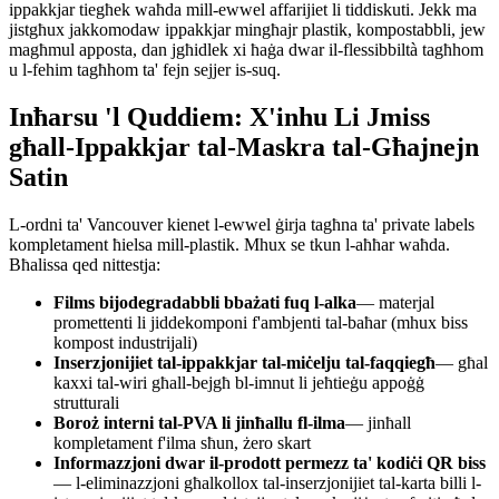
ippakkjar tiegħek waħda mill-ewwel affarijiet li tiddiskuti. Jekk ma
jistgħux jakkomodaw ippakkjar mingħajr plastik, kompostabbli, jew
magħmul apposta, dan jgħidlek xi ħaġa dwar il-flessibbiltà tagħhom
u l-fehim tagħhom ta' fejn sejjer is-suq.
Inħarsu 'l Quddiem: X'inhu Li Jmiss
għall-Ippakkjar tal-Maskra tal-Għajnejn
Satin
L-ordni ta' Vancouver kienet l-ewwel ġirja tagħna ta' private labels
kompletament ħielsa mill-plastik. Mhux se tkun l-aħħar waħda.
Bħalissa qed nittestja:
Films bijodegradabbli bbażati fuq l-alka
— materjal
promettenti li jiddekomponi f'ambjenti tal-baħar (mhux biss
kompost industrijali)
Inserzjonijiet tal-ippakkjar tal-miċelju tal-faqqiegħ
— għal
kaxxi tal-wiri għall-bejgħ bl-imnut li jeħtieġu appoġġ
strutturali
Boroż interni tal-PVA li jinħallu fl-ilma
— jinħall
kompletament f'ilma sħun, żero skart
Informazzjoni dwar il-prodott permezz ta' kodiċi QR biss
— l-eliminazzjoni għalkollox tal-inserzjonijiet tal-karta billi l-