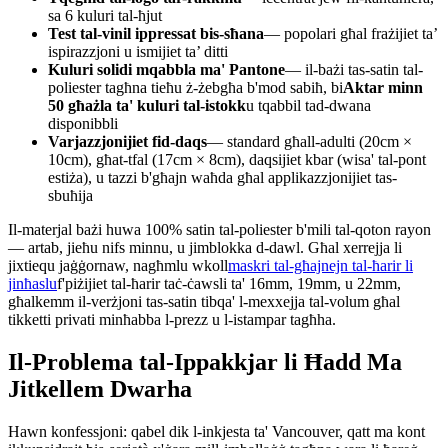
sa 6 kuluri tal-ħjut
Test tal-vinil ippressat bis-sħana
— popolari għal frażijiet ta’
ispirazzjoni u ismijiet ta’ ditti
Kuluri solidi mqabbla ma' Pantone
— il-bażi tas-satin tal-
poliester tagħna tieħu ż-żebgħa b'mod sabiħ, bi
Aktar minn
50 għażla ta' kuluri tal-istokk
u tqabbil tad-dwana
disponibbli
Varjazzjonijiet fid-daqs
— standard għall-adulti (20cm ×
10cm), għat-tfal (17cm × 8cm), daqsijiet kbar (wisa' tal-pont
estiża), u tazzi b'għajn waħda għal applikazzjonijiet tas-
sbuħija
Il-materjal bażi huwa 100% satin tal-poliester b'mili tal-qoton rayon
— artab, jieħu nifs minnu, u jimblokka d-dawl. Għal xerrejja li
jixtiequ jaġġornaw, nagħmlu wkoll
maskri tal-għajnejn tal-ħarir li
jinħaslu
f'piżijiet tal-ħarir taċ-ċawsli ta' 16mm, 19mm, u 22mm,
għalkemm il-verżjoni tas-satin tibqa' l-mexxejja tal-volum għal
tikketti privati ​​minħabba l-prezz u l-istampar tagħha.
Il-Problema tal-Ippakkjar li Ħadd Ma
Jitkellem Dwarha
Hawn konfessjoni: qabel dik l-inkjesta ta' Vancouver, qatt ma kont