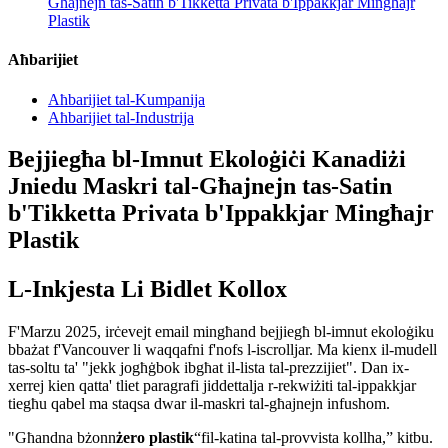
Għajnejn tas-Satin b'Tikketta Privata b'Ippakkjar Mingħajr
Plastik
Aħbarijiet
Aħbarijiet tal-Kumpanija
Aħbarijiet tal-Industrija
Bejjiegħa bl-Imnut Ekoloġiċi Kanadiżi
Jniedu Maskri tal-Għajnejn tas-Satin
b'Tikketta Privata b'Ippakkjar Mingħajr
Plastik
L-Inkjesta Li Bidlet Kollox
F'Marzu 2025, irċevejt email mingħand bejjiegħ bl-imnut ekoloġiku
bbażat f'Vancouver li waqqafni f'nofs l-iscrolljar. Ma kienx il-mudell
tas-soltu ta' "jekk jogħġbok ibgħat il-lista tal-prezzijiet". Dan ix-
xerrej kien qatta' tliet paragrafi jiddettalja r-rekwiżiti tal-ippakkjar
tiegħu qabel ma staqsa dwar il-maskri tal-għajnejn infushom.
"Għandna bżonn
żero plastik
“fil-katina tal-provvista kollha,” kitbu.