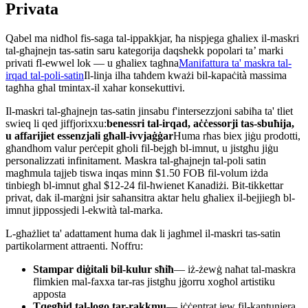
Privata
Qabel ma nidħol fis-saga tal-ippakkjar, ħa nispjega għaliex il-maskri
tal-għajnejn tas-satin saru kategorija daqshekk popolari ta’ marki
privati ​​fl-ewwel lok — u għaliex tagħna
Manifattura ta' maskra tal-
irqad tal-poli-satin
Il-linja ilha taħdem kważi bil-kapaċità massima
tagħha għal tmintax-il xahar konsekuttivi.
Il-maskri tal-għajnejn tas-satin jinsabu f'intersezzjoni sabiħa ta' tliet
swieq li qed jiffjorixxu:
benessri tal-irqad, aċċessorji tas-sbuħija,
u affarijiet essenzjali għall-ivvjaġġar
Huma rħas biex jiġu prodotti,
għandhom valur perċepit għoli fil-bejgħ bl-imnut, u jistgħu jiġu
personalizzati infinitament. Maskra tal-għajnejn tal-poli satin
magħmula tajjeb tiswa inqas minn $1.50 FOB fil-volum iżda
tinbiegħ bl-imnut għal $12-24 fil-ħwienet Kanadiżi. Bit-tikkettar
privat, dak il-marġni jsir saħansitra aktar ħelu għaliex il-bejjiegħ bl-
imnut jippossjedi l-ekwità tal-marka.
L-għażliet ta' adattament huma dak li jagħmel il-maskri tas-satin
partikolarment attraenti. Noffru:
Stampar diġitali bil-kulur sħiħ
— iż-żewġ naħat tal-maskra
flimkien mal-faxxa tar-ras jistgħu jġorru xogħol artistiku
apposta
Tqegħid tal-logo tar-rakkmu
— iċċentrat jew fil-kantuniera,