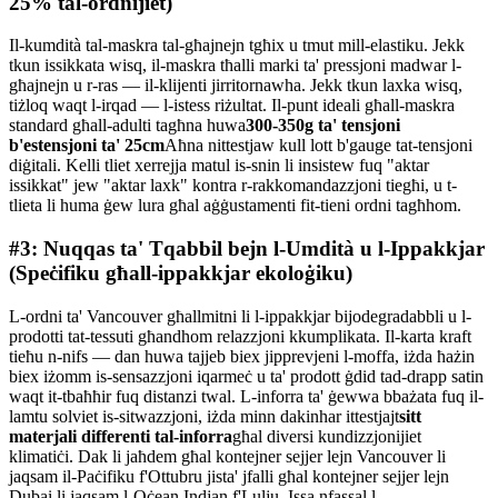
25% tal-ordnijiet)
Il-kumdità tal-maskra tal-għajnejn tgħix u tmut mill-elastiku. Jekk
tkun issikkata wisq, il-maskra tħalli marki ta' pressjoni madwar l-
għajnejn u r-ras — il-klijenti jirritornawha. Jekk tkun laxka wisq,
tiżloq waqt l-irqad — l-istess riżultat. Il-punt ideali għall-maskra
standard għall-adulti tagħna huwa
300-350g ta' tensjoni
b'estensjoni ta' 25cm
Aħna nittestjaw kull lott b'gauge tat-tensjoni
diġitali. Kelli tliet xerrejja matul is-snin li insistew fuq "aktar
issikkat" jew "aktar laxk" kontra r-rakkomandazzjoni tiegħi, u t-
tlieta li huma ġew lura għal aġġustamenti fit-tieni ordni tagħhom.
#3: Nuqqas ta' Tqabbil bejn l-Umdità u l-Ippakkjar
(Speċifiku għall-ippakkjar ekoloġiku)
L-ordni ta' Vancouver għallmitni li l-ippakkjar bijodegradabbli u l-
prodotti tat-tessuti għandhom relazzjoni kkumplikata. Il-karta kraft
tieħu n-nifs — dan huwa tajjeb biex jipprevjeni l-moffa, iżda ħażin
biex iżomm is-sensazzjoni iqarmeċ u ta' prodott ġdid tad-drapp satin
waqt it-tbaħħir fuq distanzi twal. L-inforra ta' ġewwa bbażata fuq il-
lamtu solviet is-sitwazzjoni, iżda minn dakinhar ittestjajt
sitt
materjali differenti tal-inforra
għal diversi kundizzjonijiet
klimatiċi. Dak li jaħdem għal kontejner sejjer lejn Vancouver li
jaqsam il-Paċifiku f'Ottubru jista' jfalli għal kontejner sejjer lejn
Dubai li jaqsam l-Oċean Indjan f'Lulju. Issa nfassal l-