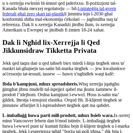
u x-xerrejja ewlenin bl-imnut qed jaderixxu. Il-pożizzjoni tal-
Kanada bħala mexxej regolatorju — bil-
l-istrateġija tal-gvern
federali għal żero skart tal-plastik
li jimmira lejn l-2030 għal
konformità sħiħa mal-ekonomija ċirkolari — jagħmilha suq ta'
referenza. Dak li x-xerrejja Kanadiżi jitolbu llum, ix-xerrejja
Amerikani u Ewropej se jitolbuh fi żmien 18-24 xahar.
Dak li Ngħid lix-Xerrejja li Qed
Jikkunsidraw Tikketta Privata
Jekk qed taqra dan u qed taħseb biex tniedi l-linja tiegħek stess ta'
maskri tal-għajnejn tas-satin bil-marka tiegħek — jew kwalunkwe
aċċessorju tat-tessuti, tassew — hawn x'ngħidlek waqt kafè:
Ibda b'kampjuni, mhux spreadsheets.
Wisq xerrejja jqattgħu
ġimgħat jibnu mudelli tal-ispejjeż qabel ma jkunu żammew il-
prodott f’idejhom. Ordna kampjuni l-ewwel. Ħoss is-satin ma’
ġildek. Ittestja t-tensjoni elastika. Orqod fih. Il-klijenti tiegħek se
jinnutaw affarijiet li l-ispreadsheet tiegħek qatt ma qabdet.
L-imballaġġ huwa parti mill-prodott, mhux ħsieb wara.
Ix-xerrej
minn Vancouver fehem dan b'mod istintiv. L-imballaġġ tiegħek
huwa l-ewwel punt ta' kuntatt fiżiku bejn il-klijent tiegħek u l-marka
tiegħek. Jekk l-esperjenza tgħid "borża tal-poli irħisa," dik hija l-