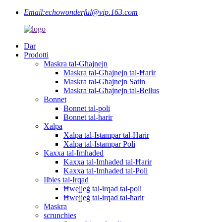
Email:
echowonderful@vip.163.com
Dar
Prodotti
Maskra tal-Għajnejn
Maskra tal-Għajnejn tal-Ħarir
Maskra tal-Għajnejn Satin
Maskra tal-Għajnejn tal-Bellus
Bonnet
Bonnet tal-poli
Bonnet tal-ħarir
Xalpa
Xalpa tal-Istampar tal-Ħarir
Xalpa tal-Istampar Poli
Kaxxa tal-Imħaded
Kaxxa tal-Imħaded tal-Ħarir
Kaxxa tal-Imħaded tal-Poli
Ilbies tal-Irqad
Ħwejjeġ tal-irqad tal-poli
Ħwejjeġ tal-irqad tal-ħarir
Maskra
scrunchies