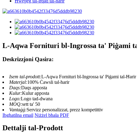
Ħwejjeġ tal-irqad tal-ħarir
L-Aqwa Fornituri bl-Ingrossa ta' Piġami 
Deskrizzjoni Qasira:
Isem tal-prodott:
L-Aqwa Fornituri bl-Ingrossa ta' Piġami tal-Ħar
Materjal:
100% Ċawsli tal-ħarir
Daqs:
Daqs apposta
Kulur:
Kulur apposta
Logo:
Logo tad-dwana
MOQ:
sett ta' 50
Vantaġġ:
Servizz personalizzat, prezz kompetittiv
Ibgħatilna email
Niżżel bħala PDF
Dettalji tal-Prodott