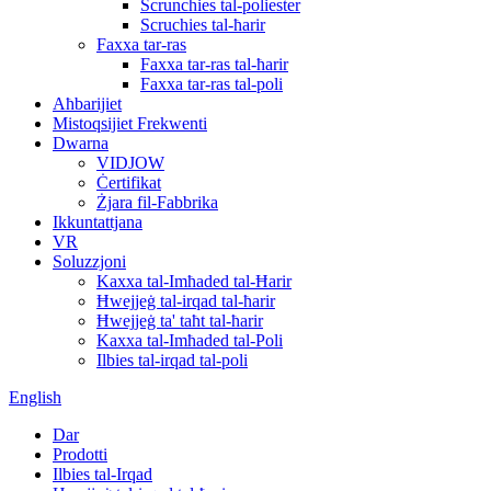
Scrunchies tal-poliester
Scruchies tal-ħarir
Faxxa tar-ras
Faxxa tar-ras tal-ħarir
Faxxa tar-ras tal-poli
Aħbarijiet
Mistoqsijiet Frekwenti
Dwarna
VIDJOW
Ċertifikat
Żjara fil-Fabbrika
Ikkuntattjana
VR
Soluzzjoni
Kaxxa tal-Imħaded tal-Ħarir
Ħwejjeġ tal-irqad tal-ħarir
Ħwejjeġ ta' taħt tal-ħarir
Kaxxa tal-Imħaded tal-Poli
Ilbies tal-irqad tal-poli
English
Dar
Prodotti
Ilbies tal-Irqad