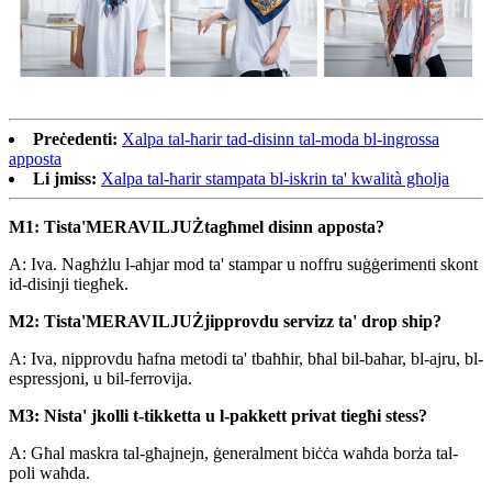
Preċedenti:
Xalpa tal-ħarir tad-disinn tal-moda bl-ingrossa
apposta
Li jmiss:
Xalpa tal-ħarir stampata bl-iskrin ta' kwalità għolja
M1: Tista'
MERAVILJUŻ
tagħmel disinn apposta?
A: Iva. Nagħżlu l-aħjar mod ta' stampar u noffru suġġerimenti skont
id-disinji tiegħek.
M2: Tista'
MERAVILJUŻ
jipprovdu servizz ta' drop ship?
A: Iva, nipprovdu ħafna metodi ta' tbaħħir, bħal bil-baħar, bl-ajru, bl-
espressjoni, u bil-ferrovija.
M3: Nista' jkolli t-tikketta u l-pakkett privat tiegħi stess?
A: Għal maskra tal-għajnejn, ġeneralment biċċa waħda borża tal-
poli waħda.