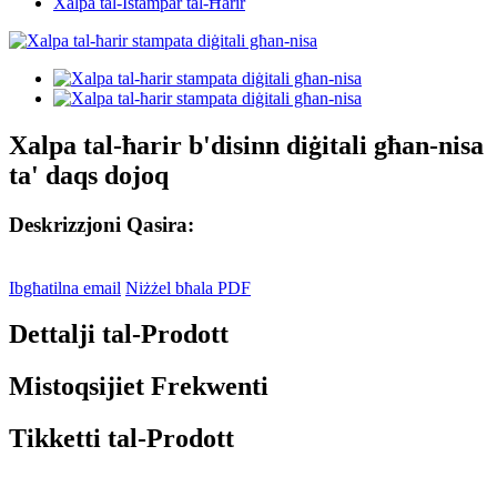
Xalpa tal-Istampar tal-Ħarir
Xalpa tal-ħarir b'disinn diġitali għan-nisa
ta' daqs dojoq
Deskrizzjoni Qasira:
Ibgħatilna email
Niżżel bħala PDF
Dettalji tal-Prodott
Mistoqsijiet Frekwenti
Tikketti tal-Prodott