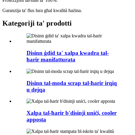
Protezzjoni tal-ħlas ta' 100%.
Garanzija ta' flus lura għal kwalità ħażina.
Kategoriji ta' prodotti
Disinn ġdid ta' xalpa kwadra tal-
ħarir manifatturata
Disinn tal-moda scrap tal-ħarir irqiq
u dejqa
Xalpa tal-ħarir b'disinji uniċi, cooler
apposta