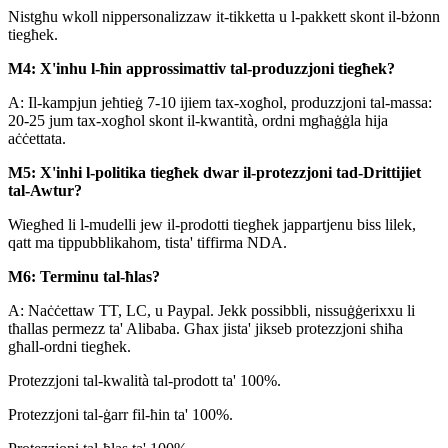
Nistgħu wkoll nippersonalizzaw it-tikketta u l-pakkett skont il-bżonn
tiegħek.
M4: X'inhu l-ħin approssimattiv tal-produzzjoni tiegħek?
A: Il-kampjun jeħtieġ 7-10 ijiem tax-xogħol, produzzjoni tal-massa:
20-25 jum tax-xogħol skont il-kwantità, ordni mgħaġġla hija
aċċettata.
M5: X'inhi l-politika tiegħek dwar il-protezzjoni tad-Drittijiet
tal-Awtur?
Wiegħed li l-mudelli jew il-prodotti tiegħek jappartjenu biss lilek,
qatt ma tippubblikahom, tista' tiffirma NDA.
M6: Terminu tal-ħlas?
A: Naċċettaw TT, LC, u Paypal. Jekk possibbli, nissuġġerixxu li
tħallas permezz ta' Alibaba. Għax jista' jikseb protezzjoni sħiħa
għall-ordni tiegħek.
Protezzjoni tal-kwalità tal-prodott ta' 100%.
Protezzjoni tal-ġarr fil-ħin ta' 100%.