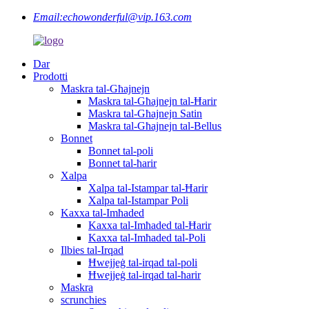
Email:
echowonderful@vip.163.com
Dar
Prodotti
Maskra tal-Għajnejn
Maskra tal-Għajnejn tal-Ħarir
Maskra tal-Għajnejn Satin
Maskra tal-Għajnejn tal-Bellus
Bonnet
Bonnet tal-poli
Bonnet tal-ħarir
Xalpa
Xalpa tal-Istampar tal-Ħarir
Xalpa tal-Istampar Poli
Kaxxa tal-Imħaded
Kaxxa tal-Imħaded tal-Ħarir
Kaxxa tal-Imħaded tal-Poli
Ilbies tal-Irqad
Ħwejjeġ tal-irqad tal-poli
Ħwejjeġ tal-irqad tal-ħarir
Maskra
scrunchies