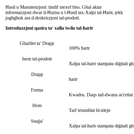
Ħasil ​​u Manutenzjoni: tindif niexef biss. Għal aktar
informazzjoni dwar il-Ħażna u l-Ħasil ​​tax-Xalpi tal-Ħarir, jekk
jogħġbok ara d-deskrizzjoni tal-prodott.
Introduzzjoni qasira ta' xalla twila tal-ħarir
Għażliet ta' Drapp
100% ħarir
Isem tal-prodott
Xalpa tal-ħarir stampata diġitali g
Drapp
ħarir
Forma
Kwadru. Daqs tad-dwana aċċettat
Hem
Tarf irrumblat bl-idejn
Snajja'
Xalpa tal-ħarir stampata diġitali g