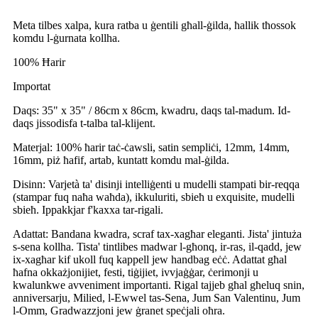
Meta tilbes xalpa, kura ratba u ġentili għall-ġilda, ħallik tħossok
komdu l-ġurnata kollha.
100% Ħarir
Importat
Daqs: 35" x 35" / 86cm x 86cm, kwadru, daqs tal-madum. Id-
daqs jissodisfa t-talba tal-klijent.
Materjal: 100% ħarir taċ-ċawsli, satin sempliċi, 12mm, 14mm,
16mm, piż ħafif, artab, kuntatt komdu mal-ġilda.
Disinn: Varjetà ta' disinji intelliġenti u mudelli stampati bir-reqqa
(stampar fuq naħa waħda), ikkuluriti, sbieħ u exquisite, mudelli
sbieħ. Ippakkjar f'kaxxa tar-rigali.
Adattat: Bandana kwadra, scraf tax-xagħar eleganti. Jista' jintuża
s-sena kollha. Tista' tintlibes madwar l-għonq, ir-ras, il-qadd, jew
ix-xagħar kif ukoll fuq kappell jew handbag eċċ. Adattat għal
ħafna okkażjonijiet, festi, tiġijiet, ivvjaġġar, ċerimonji u
kwalunkwe avveniment importanti. Rigal tajjeb għal għeluq snin,
anniversarju, Milied, l-Ewwel tas-Sena, Jum San Valentinu, Jum
l-Omm, Gradwazzjoni jew ġranet speċjali oħra.