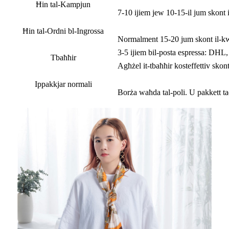
Ħin tal-Kampjun
7-10 ijiem jew 10-15-il jum skont i
Ħin tal-Ordni bl-Ingrossa
Normalment 15-20 jum skont il-kwa
3-5 ijiem bil-posta espressa: DHL
Tbaħħir
Agħżel it-tbaħħir kosteffettiv skont 
Ippakkjar normali
Borża waħda tal-poli. U pakkett t