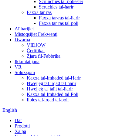
Scrunchies tal-poliester
Scruchies tal-ħarir
Faxxa tar-ras
Faxxa tar-ras tal-ħarir
Faxxa tar-ras tal-poli
Aħbarijiet
Mistoqsijiet Frekwenti
Dwarna
VIDJOW
Ċertifikat
Żjara fil-Fabbrika
Ikkuntattjana
VR
Soluzzjoni
Kaxxa tal-Imħaded tal-Ħarir
Ħwejjeġ tal-irqad tal-ħarir
Ħwejjeġ ta' taħt tal-ħarir
Kaxxa tal-Imħaded tal-Poli
Ilbies tal-irqad tal-poli
English
Dar
Prodotti
Xalpa