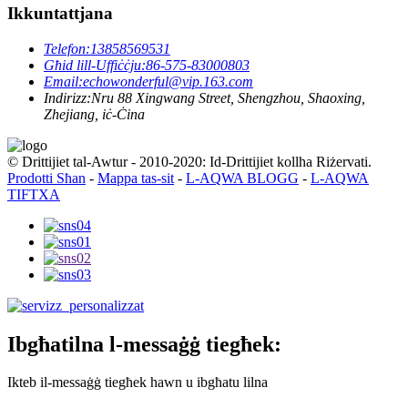
Ikkuntattjana
Telefon:
13858569531
Għid lill-Uffiċċju:
86-575-83000803
Email:
echowonderful@vip.163.com
Indirizz:
Nru 88 Xingwang Street, Shengzhou, Shaoxing,
Zhejiang, iċ-Ċina
© Drittijiet tal-Awtur - 2010-2020: Id-Drittijiet kollha Riżervati.
Prodotti Sħan
-
Mappa tas-sit
-
L-AQWA BLOGG
-
L-AQWA
TIFTXA
Ibgħatilna l-messaġġ tiegħek:
Ikteb il-messaġġ tiegħek hawn u ibgħatu lilna