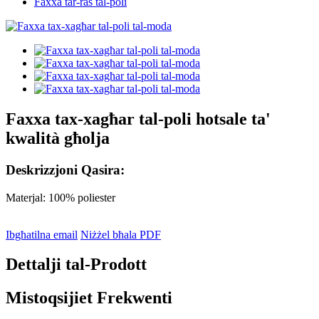
Faxxa tar-ras tal-poli
Faxxa tax-xagħar tal-poli hotsale ta'
kwalità għolja
Deskrizzjoni Qasira:
Materjal: 100% poliester
Ibgħatilna email
Niżżel bħala PDF
Dettalji tal-Prodott
Mistoqsijiet Frekwenti