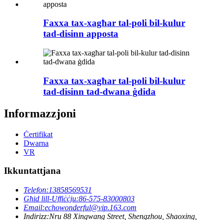
Faxxa tax-xagħar tal-poli bil-kulur
tad-disinn apposta
Faxxa tax-xagħar tal-poli bil-kulur
tad-disinn tad-dwana ġdida
Informazzjoni
Ċertifikat
Dwarna
VR
Ikkuntattjana
Telefon:
13858569531
Għid lill-Uffiċċju:
86-575-83000803
Email:
echowonderful@vip.163.com
Indirizz:
Nru 88 Xingwang Street, Shengzhou, Shaoxing,