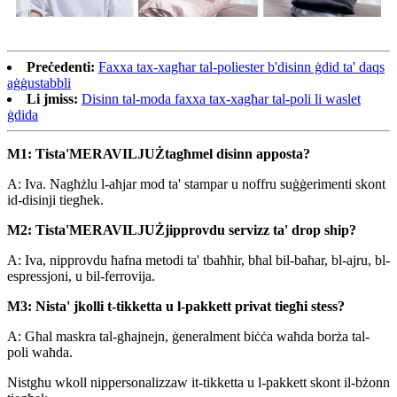
Preċedenti:
Faxxa tax-xagħar tal-poliester b'disinn ġdid ta' daqs
aġġustabbli
Li jmiss:
Disinn tal-moda faxxa tax-xagħar tal-poli li waslet
ġdida
M1: Tista'
MERAVILJUŻ
tagħmel disinn apposta?
A: Iva. Nagħżlu l-aħjar mod ta' stampar u noffru suġġerimenti skont
id-disinji tiegħek.
M2: Tista'
MERAVILJUŻ
jipprovdu servizz ta' drop ship?
A: Iva, nipprovdu ħafna metodi ta' tbaħħir, bħal bil-baħar, bl-ajru, bl-
espressjoni, u bil-ferrovija.
M3: Nista' jkolli t-tikketta u l-pakkett privat tiegħi stess?
A: Għal maskra tal-għajnejn, ġeneralment biċċa waħda borża tal-
poli waħda.
Nistgħu wkoll nippersonalizzaw it-tikketta u l-pakkett skont il-bżonn