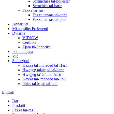
Scrunchies tal-poliester
Scruchies tal-ħarir
Faxxa tar-ras
Faxxa tar-ras tal-ħarir
Faxxa tar-ras tal-poli
Aħbarijiet
Mistoqsijiet Frekwenti
Dwarna
VIDJOW
Ċertifikat
Żjara fil-Fabbrika
Ikkuntattjana
VR
Soluzzjoni
Kaxxa tal-Imħaded tal-Ħarir
Ħwejjeġ tal-irqad tal-ħarir
Ħwejjeġ ta' taħt tal-ħarir
Kaxxa tal-Imħaded tal-Poli
Ilbies tal-irqad tal-poli
English
Dar
Prodotti
Faxxa tar-ras