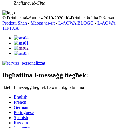
Zhejiang, iċ-Ċina
© Drittijiet tal-Awtur - 2010-2020: Id-Drittijiet kollha Riżervati.
Prodotti Sħan
-
Mappa tas-sit
-
L-AQWA BLOGG
-
L-AQWA
TIFTXA
Ibgħatilna l-messaġġ tiegħek:
Ikteb il-messaġġ tiegħek hawn u ibgħatu lilna
English
French
German
Portuguese
Spanish
Russian
Japanese