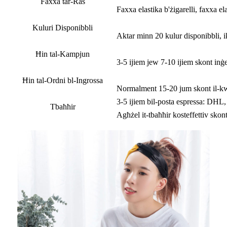
Faxxa tar-Ras
Faxxa elastika b'żigarelli, faxxa ela
Kuluri Disponibbli
Aktar minn 20 kulur disponibbli, ik
Ħin tal-Kampjun
3-5 ijiem jew 7-10 ijiem skont inġen
Ħin tal-Ordni bl-Ingrossa
Normalment 15-20 jum skont il-kwa
3-5 ijiem bil-posta espressa: DHL
Tbaħħir
Agħżel it-tbaħħir kosteffettiv skont 