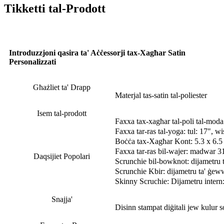
Tikketti tal-Prodott
Introduzzjoni qasira ta' Aċċessorji tax-Xagħar Satin
Personalizzati
Għażliet ta' Drapp
Materjal tas-satin tal-poliester
Isem tal-prodott
Faxxa tax-xagħar tal-poli tal-moda
Faxxa tar-ras tal-yoga: tul: 17", wis
Boċċa tax-Xagħar Kont: 5.3 x 6.5 x
Faxxa tar-ras bil-wajer: madwar 31
Daqsijiet Popolari
Scrunchie bil-bowknot: dijametru t
Scrunchie Kbir: dijametru ta' ġewwa 
Skinny Scruchie: Dijametru intern: 
Snajja'
Disinn stampat diġitali jew kulur s