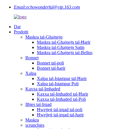
Email:
echowonderful@vip.163.com
Dar
Prodotti
Maskra tal-Għajnejn
Maskra tal-Għajnejn tal-Ħarir
Maskra tal-Għajnejn Satin
Maskra tal-Għajnejn tal-Bellus
Bonnet
Bonnet tal-poli
Bonnet tal-ħarir
Xalpa
Xalpa tal-Istampar tal-Ħarir
Xalpa tal-Istampar Poli
Kaxxa tal-Imħaded
Kaxxa tal-Imħaded tal-Ħarir
Kaxxa tal-Imħaded tal-Poli
Ilbies tal-Irqad
Ħwejjeġ tal-irqad tal-poli
Ħwejjeġ tal-irqad tal-ħarir
Maskra
scrunchies