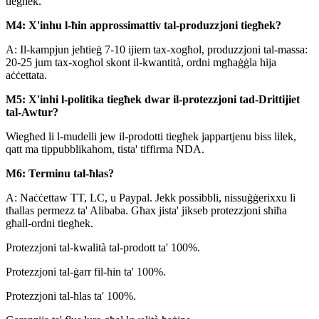
tiegħek.
M4: X'inhu l-ħin approssimattiv tal-produzzjoni tiegħek?
A: Il-kampjun jeħtieġ 7-10 ijiem tax-xogħol, produzzjoni tal-massa:
20-25 jum tax-xogħol skont il-kwantità, ordni mgħaġġla hija
aċċettata.
M5: X'inhi l-politika tiegħek dwar il-protezzjoni tad-Drittijiet
tal-Awtur?
Wiegħed li l-mudelli jew il-prodotti tiegħek jappartjenu biss lilek,
qatt ma tippubblikahom, tista' tiffirma NDA.
M6: Terminu tal-ħlas?
A: Naċċettaw TT, LC, u Paypal. Jekk possibbli, nissuġġerixxu li
tħallas permezz ta' Alibaba. Għax jista' jikseb protezzjoni sħiħa
għall-ordni tiegħek.
Protezzjoni tal-kwalità tal-prodott ta' 100%.
Protezzjoni tal-ġarr fil-ħin ta' 100%.
Protezzjoni tal-ħlas ta' 100%.