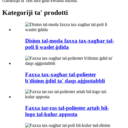
Garanzija ta' flus lura għal kwalità ħażina.
Kategoriji ta' prodotti
Disinn tal-moda faxxa tax-xagħar tal-
poli li waslet ġdida
Faxxa tax-xagħar tal-poliester
b'disinn ġdid ta' daqs aġġustabbli
Faxxa tar-ras tal-poliester artab bil-
logo tal-kulur apposta