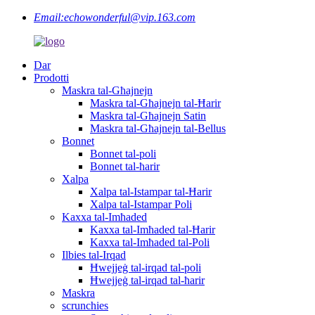
Email:
echowonderful@vip.163.com
Dar
Prodotti
Maskra tal-Għajnejn
Maskra tal-Għajnejn tal-Ħarir
Maskra tal-Għajnejn Satin
Maskra tal-Għajnejn tal-Bellus
Bonnet
Bonnet tal-poli
Bonnet tal-ħarir
Xalpa
Xalpa tal-Istampar tal-Ħarir
Xalpa tal-Istampar Poli
Kaxxa tal-Imħaded
Kaxxa tal-Imħaded tal-Ħarir
Kaxxa tal-Imħaded tal-Poli
Ilbies tal-Irqad
Ħwejjeġ tal-irqad tal-poli
Ħwejjeġ tal-irqad tal-ħarir
Maskra
scrunchies