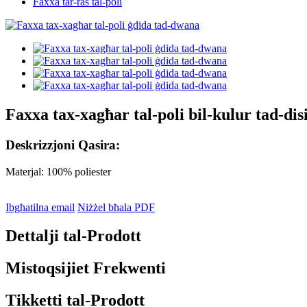
Faxxa tar-ras tal-poli
Faxxa tax-xagħar tal-poli bil-kulur tad-di
Deskrizzjoni Qasira:
Materjal: 100% poliester
Ibgħatilna email
Niżżel bħala PDF
Dettalji tal-Prodott
Mistoqsijiet Frekwenti
Tikketti tal-Prodott