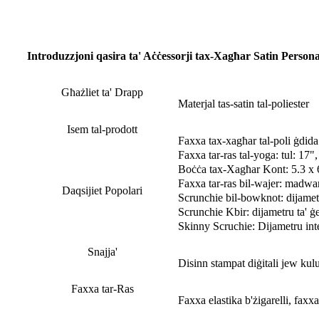
Introduzzjoni qasira ta' Aċċessorji tax-Xagħar Satin Persona
Għażliet ta' Drapp
Materjal tas-satin tal-poliester
Isem tal-prodott
Faxxa tax-xagħar tal-poli ġdid
Faxxa tar-ras tal-yoga: tul: 17",
Boċċa tax-Xagħar Kont: 5.3 x 6.
Faxxa tar-ras bil-wajer: madwar
Daqsijiet Popolari
Scrunchie bil-bowknot: dijametr
Scrunchie Kbir: dijametru ta' ġe
Skinny Scruchie: Dijametru inte
Snajja'
Disinn stampat diġitali jew kulu
Faxxa tar-Ras
Faxxa elastika b'żigarelli, faxxa 