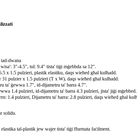
lizzati
a tad-dwana
 wisa': 3"-4.5", tul: 9.4" tista' tiġi mġebbda sa 12".
5 x 1.5 pulzieri, plastik elastiku, daqs wieħed għal kulħadd.
 31 pulzier x 1.5 pulzieri (T x W), daqs wieħed għal kulħadd.
u ta' ġewwa 1.7", id-dijametru ta' barra 4.7".
wwa 1.4 pulzieri, id-dijametru ta' barra 4.3 pulzieri, jista' jiġi mġebbed.
rn: 1.4 pulzieri, Dijametru ta' barra: 2.8 pulzieri, daqs wieħed għal ku
r solidu.
elastika tal-plastik jew wajer tista' tiġi ffurmata faċilment.