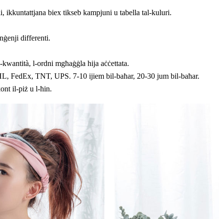
 ikkuntattjana biex tikseb kampjuni u tabella tal-kuluri.
nġenji differenti.
kwantità, l-ordni mgħaġġla hija aċċettata.
DHL, FedEx, TNT, UPS. 7-10 ijiem bil-baħar, 20-30 jum bil-baħar.
ont il-piż u l-ħin.