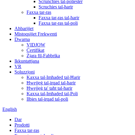
Scrunchies tal-poliester
Scruchies tal-ħarir
Faxxa tar-ras
Faxxa tar-ras tal-ħarir
Faxxa tar-ras tal-poli
Aħbarijiet
Mistoqsijiet Frekwenti
Dwarna
VIDJOW
Ċertifikat
Żjara fil-Fabbrika
Ikkuntattjana
VR
Soluzzjoni
Kaxxa tal-Imħaded tal-Ħarir
Ħwejjeġ tal-irqad tal-ħarir
Ħwejjeġ ta' taħt tal-ħarir
Kaxxa tal-Imħaded tal-Poli
Ilbies tal-irqad tal-poli
English
Dar
Prodotti
Faxxa tar-ras