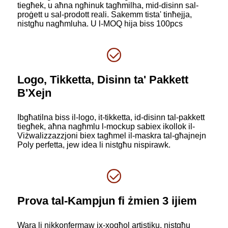
tiegħek, u aħna ngħinuk tagħmilha, mid-disinn sal-
proġett u sal-prodott reali. Sakemm tista' tinħejja,
nistgħu nagħmluha. U l-MOQ hija biss 100pcs
Logo, Tikketta, Disinn ta' Pakkett
B'Xejn
Ibgħatilna biss il-logo, it-tikketta, id-disinn tal-pakkett
tiegħek, aħna nagħmlu l-mockup sabiex ikollok il-
Viżwalizzazzjoni biex tagħmel il-maskra tal-għajnejn
Poly perfetta, jew idea li nistgħu nispirawk.
Prova tal-Kampjun fi żmien 3 ijiem
Wara li nikkonfermaw ix-xogħol artistiku, nistgħu