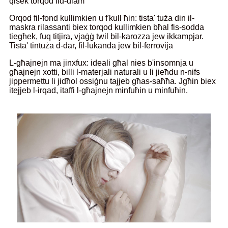
qisek torqod fid-dlam
Orqod fil-fond kullimkien u f'kull ħin: tista' tuża din il-
maskra rilassanti biex torqod kullimkien bħal fis-sodda
tiegħek, fuq titjira, vjaġġ twil bil-karozza jew ikkampjar.
Tista' tintuża d-dar, fil-lukanda jew bil-ferrovija
L-għajnejn ma jinxfux: ideali għal nies b'insomnja u
għajnejn xotti, billi l-materjali naturali u li jieħdu n-nifs
jippermettu li jidħol ossiġnu tajjeb għas-saħħa. Jgħin biex
itejjeb l-irqad, itaffi l-għajnejn minfuħin u minfuħin.