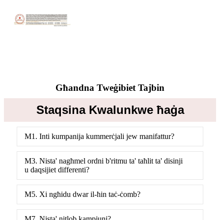
Għandna Tweġibiet Tajbin
Staqsina Kwalunkwe ħaġa
M1. Inti kumpanija kummerċjali jew manifattur?
M3. Nista' nagħmel ordni b'ritmu ta' taħlit ta' disinji
u daqsijiet differenti?
M5. Xi ngħidu dwar il-ħin taċ-ċomb?
M7. Nista' nitlob kampjuni?