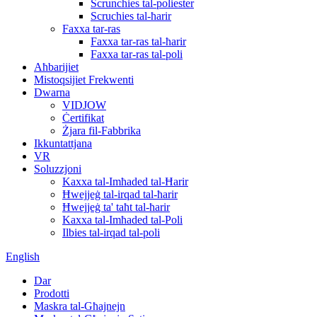
Scrunchies tal-poliester
Scruchies tal-ħarir
Faxxa tar-ras
Faxxa tar-ras tal-ħarir
Faxxa tar-ras tal-poli
Aħbarijiet
Mistoqsijiet Frekwenti
Dwarna
VIDJOW
Ċertifikat
Żjara fil-Fabbrika
Ikkuntattjana
VR
Soluzzjoni
Kaxxa tal-Imħaded tal-Ħarir
Ħwejjeġ tal-irqad tal-ħarir
Ħwejjeġ ta' taħt tal-ħarir
Kaxxa tal-Imħaded tal-Poli
Ilbies tal-irqad tal-poli
English
Dar
Prodotti
Maskra tal-Għajnejn