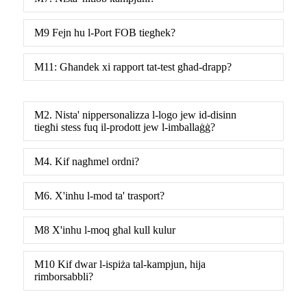
M9 Fejn hu l-Port FOB tiegħek?
M11: Għandek xi rapport tat-test għad-drapp?
M2. Nista' nippersonalizza l-logo jew id-disinn
tiegħi stess fuq il-prodott jew l-imballaġġ?
M4. Kif nagħmel ordni?
M6. X'inhu l-mod ta' trasport?
M8 X'inhu l-moq għal kull kulur
M10 Kif dwar l-ispiża tal-kampjun, hija
rimborsabbli?