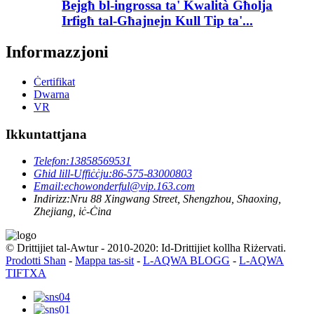
Bejgħ bl-ingrossa ta' Kwalità Għolja
Irfigħ tal-Għajnejn Kull Tip ta'...
Informazzjoni
Ċertifikat
Dwarna
VR
Ikkuntattjana
Telefon:
13858569531
Għid lill-Uffiċċju:
86-575-83000803
Email:
echowonderful@vip.163.com
Indirizz:
Nru 88 Xingwang Street, Shengzhou, Shaoxing,
Zhejiang, iċ-Ċina
© Drittijiet tal-Awtur - 2010-2020: Id-Drittijiet kollha Riżervati.
Prodotti Sħan
-
Mappa tas-sit
-
L-AQWA BLOGG
-
L-AQWA
TIFTXA