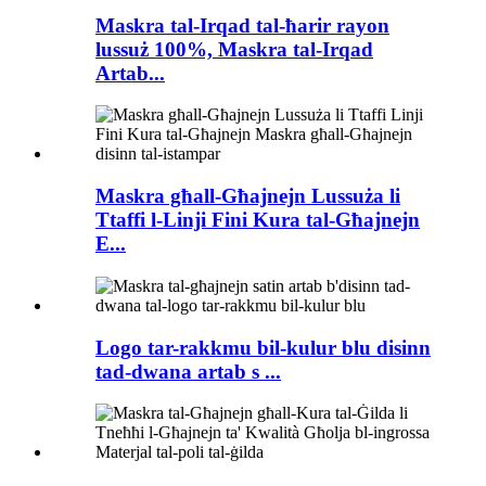
Maskra tal-Irqad tal-ħarir rayon
lussuż 100%, Maskra tal-Irqad
Artab...
Maskra għall-Għajnejn Lussuża li
Ttaffi l-Linji Fini Kura tal-Għajnejn
E...
Logo tar-rakkmu bil-kulur blu disinn
tad-dwana artab s ...