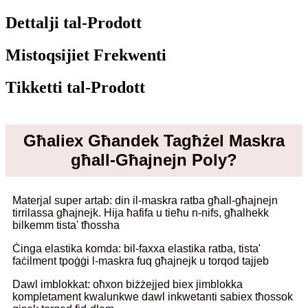
Dettalji tal-Prodott
Mistoqsijiet Frekwenti
Tikketti tal-Prodott
Għaliex Għandek Tagħżel Maskra
għall-Għajnejn Poly?
Materjal super artab: din il-maskra ratba għall-għajnejn
tirrilassa għajnejk. Hija ħafifa u tieħu n-nifs, għalhekk
bilkemm tista' tħossha
Ċinga elastika komda: bil-faxxa elastika ratba, tista'
faċilment tpoġġi l-maskra fuq għajnejk u torqod tajjeb
Dawl imblokkat: oħxon biżżejjed biex jimblokka
kompletament kwalunkwe dawl inkwetanti sabiex tħossok