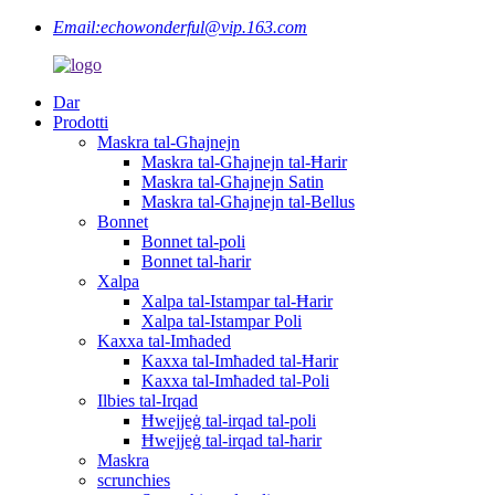
Email:
echowonderful@vip.163.com
Dar
Prodotti
Maskra tal-Għajnejn
Maskra tal-Għajnejn tal-Ħarir
Maskra tal-Għajnejn Satin
Maskra tal-Għajnejn tal-Bellus
Bonnet
Bonnet tal-poli
Bonnet tal-ħarir
Xalpa
Xalpa tal-Istampar tal-Ħarir
Xalpa tal-Istampar Poli
Kaxxa tal-Imħaded
Kaxxa tal-Imħaded tal-Ħarir
Kaxxa tal-Imħaded tal-Poli
Ilbies tal-Irqad
Ħwejjeġ tal-irqad tal-poli
Ħwejjeġ tal-irqad tal-ħarir
Maskra
scrunchies