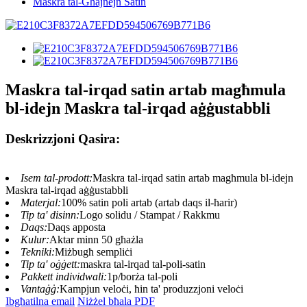
Maskra tal-Għajnejn Satin
Maskra tal-irqad satin artab magħmula
bl-idejn Maskra tal-irqad aġġustabbli
Deskrizzjoni Qasira:
Isem tal-prodott:
Maskra tal-irqad satin artab magħmula bl-idejn
Maskra tal-irqad aġġustabbli
Materjal:
100% satin poli artab (artab daqs il-ħarir)
Tip ta' disinn:
Logo solidu / Stampat / Rakkmu
Daqs:
Daqs apposta
Kulur:
Aktar minn 50 għażla
Tekniki:
Miżbugħ sempliċi
Tip ta' oġġett:
maskra tal-irqad tal-poli-satin
Pakkett individwali:
1p/borża tal-poli
Vantaġġ:
Kampjun veloċi, ħin ta' produzzjoni veloċi
Ibgħatilna email
Niżżel bħala PDF