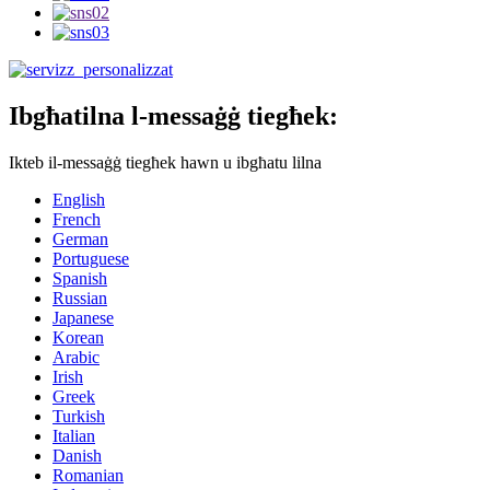
Ibgħatilna l-messaġġ tiegħek:
Ikteb il-messaġġ tiegħek hawn u ibgħatu lilna
English
French
German
Portuguese
Spanish
Russian
Japanese
Korean
Arabic
Irish
Greek
Turkish
Italian
Danish
Romanian