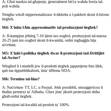
A: Għal maskra tal-għajnejn, ġeneralment biċċa waħda borża tal-
poli waħda.
Nistgħu wkoll nippersonalizzaw it-tikketta u l-pakkett skont il-bżonn
tiegħek.
M4: X'inhu l-ħin approssimattiv tal-produzzjoni tiegħek?
A: Il-kampjun jeħtieġ 7-10 ijiem tax-xogħol, produzzjoni tal-massa:
20-25 jum tax-xogħol skont il-kwantità, ordni mgħaġġla hija
aċċettata.
M5: X'inhi l-politika tiegħek dwar il-protezzjoni tad-Drittijiet
tal-Awtur?
Wiegħed li l-mudelli jew il-prodotti tiegħek jappartjenu biss lilek,
qatt ma tippubblikahom, tista' tiffirma NDA.
M6: Terminu tal-ħlas?
A: Naċċettaw TT, LC, u Paypal. Jekk possibbli, nissuġġerixxu li
tħallas permezz ta' Alibaba. Għax jista' jikseb protezzjoni sħiħa
għall-ordni tiegħek.
Protezzjoni tal-kwalità tal-prodott ta' 100%.