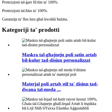
Protezzjoni tal-ġarr fil-ħin ta' 100%.
Protezzjoni tal-ħlas ta' 100%.
Garanzija ta' flus lura għal kwalità ħażina.
Kategoriji ta' prodotti
Maskra tal-għajnejn poli satin artab
bil-kulur tad-disinn personalizzat
Materjal poli artab stil ta' disinn tad-
dwana tal-moda ...