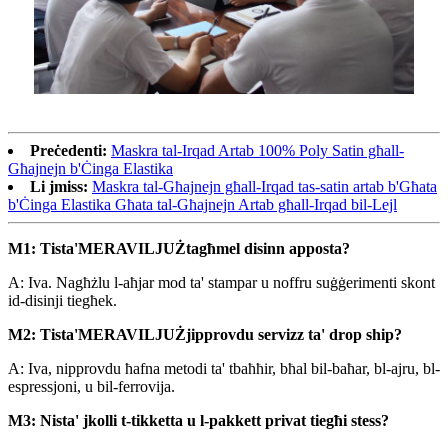
Preċedenti:
Maskra tal-Irqad Artab 100% Poly Satin għall-
Għajnejn b'Ċinga Elastika
Li jmiss:
Maskra tal-Għajnejn għall-Irqad tas-satin artab b'Għata
b'Ċinga Elastika Għata tal-Għajnejn Artab għall-Irqad bil-Lejl
M1: Tista'
MERAVILJUŻ
tagħmel disinn apposta?
A: Iva. Nagħżlu l-aħjar mod ta' stampar u noffru suġġerimenti skont
id-disinji tiegħek.
M2: Tista'
MERAVILJUŻ
jipprovdu servizz ta' drop ship?
A: Iva, nipprovdu ħafna metodi ta' tbaħħir, bħal bil-baħar, bl-ajru, bl-
espressjoni, u bil-ferrovija.
M3: Nista' jkolli t-tikketta u l-pakkett privat tiegħi stess?