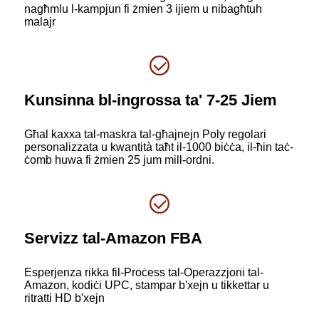
nagħmlu l-kampjun fi żmien 3 ijiem u nibagħtuh
malajr
Kunsinna bl-ingrossa ta' 7-25 Jiem
Għal kaxxa tal-maskra tal-għajnejn Poly regolari
personalizzata u kwantità taħt il-1000 biċċa, il-ħin taċ-
ċomb huwa fi żmien 25 jum mill-ordni.
Servizz tal-Amazon FBA
Esperjenza rikka fil-Proċess tal-Operazzjoni tal-
Amazon, kodiċi UPC, stampar b'xejn u tikkettar u
ritratti HD b'xejn