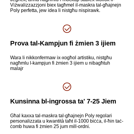
Viżwalizzazzjoni biex tagħmel il-maskra tal-għajnejn
Poly perfetta, jew idea li nistgħu nispirawk.
Prova tal-Kampjun fi żmien 3 ijiem
Wara li nikkonfermaw ix-xogħol artistiku, nistgħu
nagħmlu l-kampjun fi żmien 3 ijiem u nibagħtuh
malajr
Kunsinna bl-ingrossa ta' 7-25 Jiem
Għal kaxxa tal-maskra tal-għajnejn Poly regolari
personalizzata u kwantità taħt il-1000 biċċa, il-ħin taċ-
ċomb huwa fi żmien 25 jum mill-ordni.