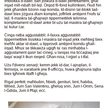
Imblokka d-dawl: dan joskura d-dawl perfettament, għal
irqad mill-isbaħ bil-lejl. Orqod fil-fond kullimkien, f'kull ħin
jekk għandek bżonn nap komda. Id-disinn tal-blokk tad-
dawl biex jiżgura dlam komplet, joffrilek ambjent f'nofs ta'
lejl. Il-maskra tal-għajnejn tippermettilek telimina
kompletament id-dawl anke bl-użu tal-maskra tal-għajnejn
ta' kulur ċar.
Ċinga ratba aġġustabbli: il-faxxa aġġustabbli
tippermettilek tissikka l-maskra tal-irqad jekk meħtieġ biex
tneħħi aktar id-dawl, u tipprovdi ambjent komdu għall-
irqad. Mhux se tikkawża uġigħ ta' ras minħabba l-
aġġustament qasir taċ-ċineg, u lanqas ma tiċċaqlaq jew
taqa' waqt li tkun rieqed. Għan-nisa, l-irġiel u t-tfal.
Użu f'diversi xenarji: kemm jekk id-dar, l-ajruplan, il-
ferrovija, ix-xarabank jew fl-uffiċċju, huwa għajnuna tajba
biex tgħinek ittaffi l-għeja.
Rigal perfett: maħbubin, ħbieb, ġenituri, bint, ħabiba,
Milied, Jum San Valentinu, għeluq snin, Jum l-Omm, Sena
l-Ġdida, Jum il-Ħajr, eċċ.