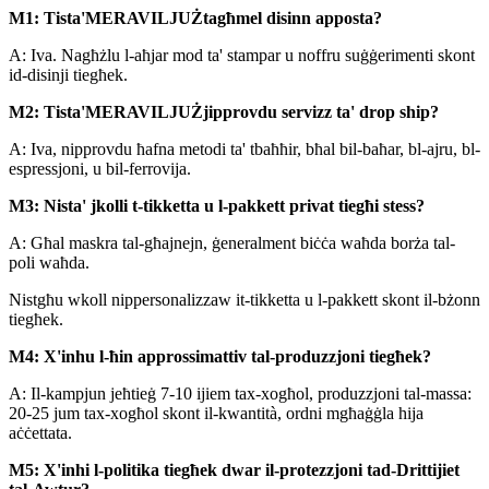
M1: Tista'
MERAVILJUŻ
tagħmel disinn apposta?
A: Iva. Nagħżlu l-aħjar mod ta' stampar u noffru suġġerimenti skont
id-disinji tiegħek.
M2: Tista'
MERAVILJUŻ
jipprovdu servizz ta' drop ship?
A: Iva, nipprovdu ħafna metodi ta' tbaħħir, bħal bil-baħar, bl-ajru, bl-
espressjoni, u bil-ferrovija.
M3: Nista' jkolli t-tikketta u l-pakkett privat tiegħi stess?
A: Għal maskra tal-għajnejn, ġeneralment biċċa waħda borża tal-
poli waħda.
Nistgħu wkoll nippersonalizzaw it-tikketta u l-pakkett skont il-bżonn
tiegħek.
M4: X'inhu l-ħin approssimattiv tal-produzzjoni tiegħek?
A: Il-kampjun jeħtieġ 7-10 ijiem tax-xogħol, produzzjoni tal-massa:
20-25 jum tax-xogħol skont il-kwantità, ordni mgħaġġla hija
aċċettata.
M5: X'inhi l-politika tiegħek dwar il-protezzjoni tad-Drittijiet