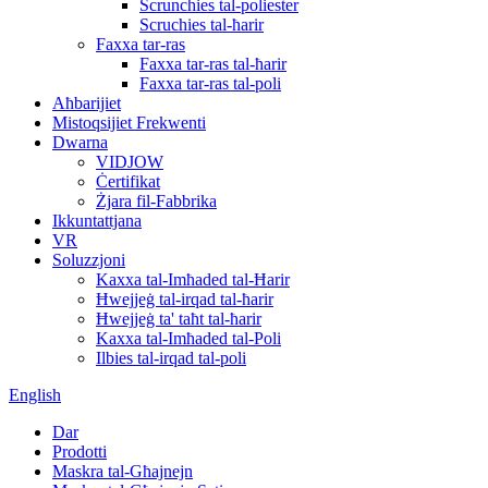
Scrunchies tal-poliester
Scruchies tal-ħarir
Faxxa tar-ras
Faxxa tar-ras tal-ħarir
Faxxa tar-ras tal-poli
Aħbarijiet
Mistoqsijiet Frekwenti
Dwarna
VIDJOW
Ċertifikat
Żjara fil-Fabbrika
Ikkuntattjana
VR
Soluzzjoni
Kaxxa tal-Imħaded tal-Ħarir
Ħwejjeġ tal-irqad tal-ħarir
Ħwejjeġ ta' taħt tal-ħarir
Kaxxa tal-Imħaded tal-Poli
Ilbies tal-irqad tal-poli
English
Dar
Prodotti
Maskra tal-Għajnejn