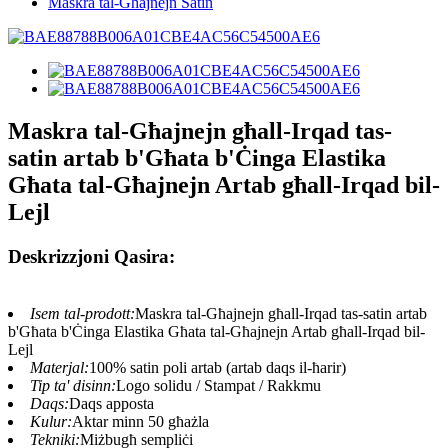
Maskra tal-Għajnejn Satin
Maskra tal-Għajnejn għall-Irqad tas-
satin artab b'Għata b'Ċinga Elastika
Għata tal-Għajnejn Artab għall-Irqad bil-
Lejl
Deskrizzjoni Qasira:
Isem tal-prodott:
Maskra tal-Għajnejn għall-Irqad tas-satin artab
b'Għata b'Ċinga Elastika Għata tal-Għajnejn Artab għall-Irqad bil-
Lejl
Materjal:
100% satin poli artab (artab daqs il-ħarir)
Tip ta' disinn:
Logo solidu / Stampat / Rakkmu
Daqs:
Daqs apposta
Kulur:
Aktar minn 50 għażla
Tekniki:
Miżbugħ sempliċi