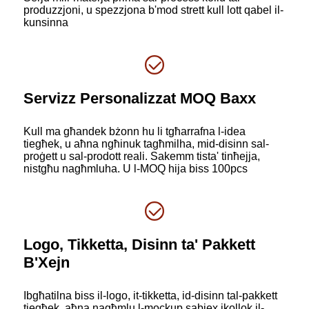
produzzjoni, u spezzjona b'mod strett kull lott qabel il-
kunsinna
Servizz Personalizzat MOQ Baxx
Kull ma għandek bżonn hu li tgħarrafna l-idea
tiegħek, u aħna ngħinuk tagħmilha, mid-disinn sal-
proġett u sal-prodott reali. Sakemm tista' tinħejja,
nistgħu nagħmluha. U l-MOQ hija biss 100pcs
Logo, Tikketta, Disinn ta' Pakkett
B'Xejn
Ibgħatilna biss il-logo, it-tikketta, id-disinn tal-pakkett
tiegħek, aħna nagħmlu l-mockup sabiex ikollok il-