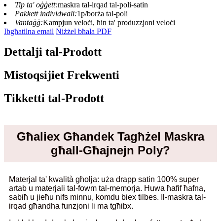
Tip ta' oġġett:
maskra tal-irqad tal-poli-satin
Pakkett individwali:
1p/borża tal-poli
Vantaġġ:
Kampjun veloċi, ħin ta' produzzjoni veloċi
Ibgħatilna email
Niżżel bħala PDF
Dettalji tal-Prodott
Mistoqsijiet Frekwenti
Tikketti tal-Prodott
Għaliex Għandek Tagħżel Maskra
għall-Għajnejn Poly?
Materjal ta' kwalità għolja: uża drapp satin 100% super
artab u materjali tal-fowm tal-memorja. Huwa ħafif ħafna,
sabiħ u jieħu nifs minnu, komdu biex tilbes. Il-maskra tal-
irqad għandha funzjoni li ma tgħibx.