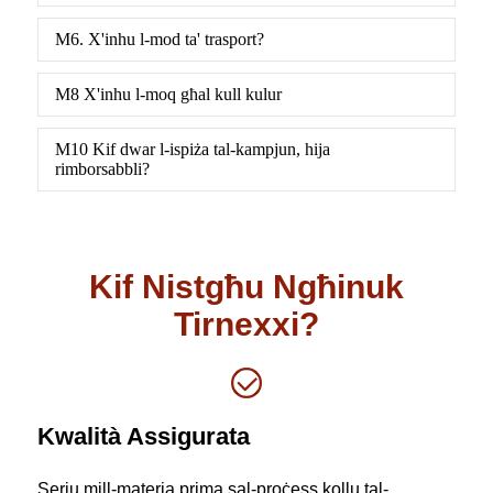
M6. X'inhu l-mod ta' trasport?
M8 X'inhu l-moq għal kull kulur
M10 Kif dwar l-ispiża tal-kampjun, hija
rimborsabbli?
Kif Nistgħu Ngħinuk
Tirnexxi?
Kwalità Assigurata
Serju mill-materja prima sal-proċess kollu tal-