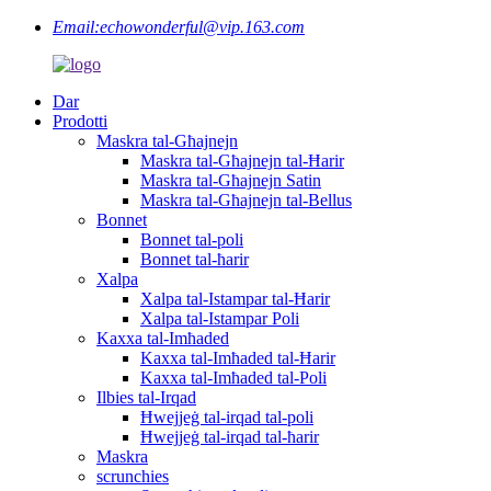
Email:
echowonderful@vip.163.com
Dar
Prodotti
Maskra tal-Għajnejn
Maskra tal-Għajnejn tal-Ħarir
Maskra tal-Għajnejn Satin
Maskra tal-Għajnejn tal-Bellus
Bonnet
Bonnet tal-poli
Bonnet tal-ħarir
Xalpa
Xalpa tal-Istampar tal-Ħarir
Xalpa tal-Istampar Poli
Kaxxa tal-Imħaded
Kaxxa tal-Imħaded tal-Ħarir
Kaxxa tal-Imħaded tal-Poli
Ilbies tal-Irqad
Ħwejjeġ tal-irqad tal-poli
Ħwejjeġ tal-irqad tal-ħarir
Maskra
scrunchies