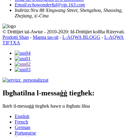
Email:
echowonderful@vip.163.com
Indirizz:
Nru 88 Xingwang Street, Shengzhou, Shaoxing,
Zhejiang, iċ-Ċina
© Drittijiet tal-Awtur - 2010-2020: Id-Drittijiet kollha Riżervati.
Prodotti Sħan
-
Mappa tas-sit
-
L-AQWA BLOGG
-
L-AQWA
TIFTXA
Ibgħatilna l-messaġġ tiegħek:
Ikteb il-messaġġ tiegħek hawn u ibgħatu lilna
English
French
German
Portuguese