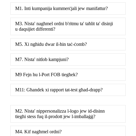
M1. Inti kumpanija kummerċjali jew manifattur?
M3. Nista' nagħmel ordni b'ritmu ta' taħlit ta' disinji
u daqsijiet differenti?
M5. Xi ngħidu dwar il-ħin taċ-ċomb?
M7. Nista' nitlob kampjuni?
M9 Fejn hu l-Port FOB tiegħek?
M11: Għandek xi rapport tat-test għad-drapp?
M2. Nista' nippersonalizza l-logo jew id-disinn
tiegħi stess fuq il-prodott jew l-imballaġġ?
M4. Kif nagħmel ordni?