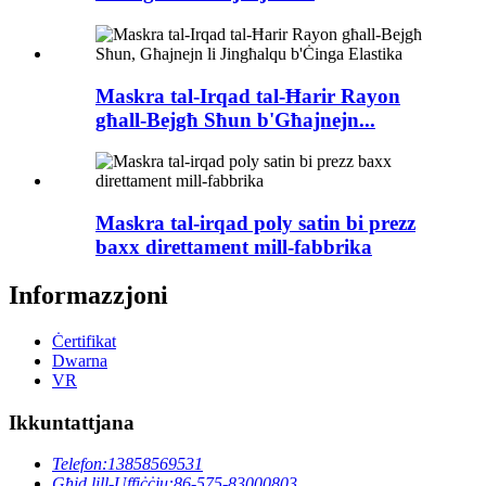
Maskra tal-Irqad tal-Ħarir Rayon
għall-Bejgħ Sħun b'Għajnejn...
Maskra tal-irqad poly satin bi prezz
baxx direttament mill-fabbrika
Informazzjoni
Ċertifikat
Dwarna
VR
Ikkuntattjana
Telefon:
13858569531
Għid lill-Uffiċċju:
86-575-83000803