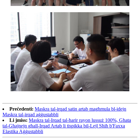
Preċedenti:
Maskra tal-irqad satin artab magħmula bl-idejn
Maskra tal-irqad aġġustabbli
Li jmiss:
Maskra tal-Irqad tal-ħarir rayon lussuż 100%, Għata
tal-Għajnejn għall-Irqad Artab li tispikka bil-Lejl Sħiħ b'Faxxa
Elastika Aġġustabbli