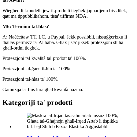
tal-Awtur?
Wiegħed li l-mudelli jew il-prodotti tiegħek jappartjenu biss lilek,
qatt ma tippubblikahom, tista' tiffirma NDA.
M6: Terminu tal-ħlas?
A: Naċċettaw TT, LC, u Paypal. Jekk possibbli, nissuġġerixxu li
tħallas permezz ta' Alibaba. Għax jista' jikseb protezzjoni sħiħa
għall-ordni tiegħek.
Protezzjoni tal-kwalità tal-prodott ta' 100%.
Protezzjoni tal-ġarr fil-ħin ta' 100%.
Protezzjoni tal-ħlas ta' 100%.
Garanzija ta' flus lura għal kwalità ħażina.
Kategoriji ta' prodotti